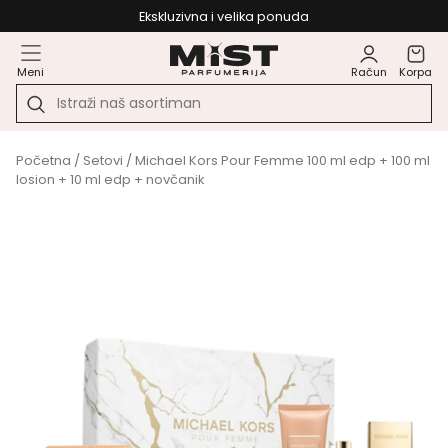
Ekskluzivna i velika ponuda
Meni
Račun
Korpa
Početna
/
Setovi
/ Michael Kors Pour Femme 100 ml edp + 100 ml
losion + 10 ml edp + novčanik