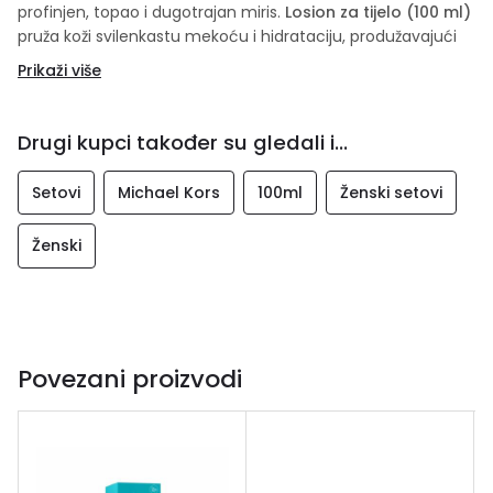
profinjen, topao i dugotrajan miris.
Losion za tijelo (100 ml)
pruža koži svilenkastu mekoću i hidrataciju, produžavajući
postojanost mirisa, dok
mini EDP (10 ml)
omogućava da
Prikaži više
omiljeni miris uvijek bude pri ruci.
Set je upotpunjen
elegantnim Michael Kors novčanikom
,
Drugi kupci također su gledali i...
što ga čini savršenim poklonom za svaku priliku.
Michael
Kors Pour Femme
– miris elegancije, luksuza i moderne
ženstvenosti.
Setovi
Michael Kors
100ml
Ženski setovi
Ženski
Povezani proizvodi