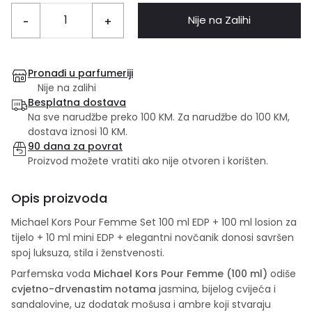
Nije na Zalihi
-
+
Pronađi u parfumeriji
Nije na zalihi
Besplatna dostava
Na sve narudžbe preko 100 KM. Za narudžbe do 100 KM,
dostava iznosi 10 KM.
90 dana za povrat
Proizvod možete vratiti ako nije otvoren i korišten.
Opis proizvoda
Michael Kors Pour Femme Set 100 ml EDP + 100 ml losion za
tijelo + 10 ml mini EDP + elegantni novčanik donosi savršen
spoj luksuza, stila i ženstvenosti.
Parfemska voda
Michael Kors Pour Femme (100 ml)
odiše
cvjetno-drvenastim notama
jasmina, bijelog cvijeća i
sandalovine, uz dodatak mošusa i ambre koji stvaraju