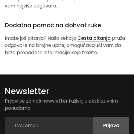
vam najviše odgovara.
Dodatna pomoć na dohvat ruke
Imate još pitanja? Naša sekcija
Česta pitanja
pruža
odgovore na brojne upite, omogućavajući vam da
brzo pronađete informacije koje tražite.
Newsletter
Prijavi se za naš newsletter i uživaj u ekskluzivnim
ponudama
Prijava