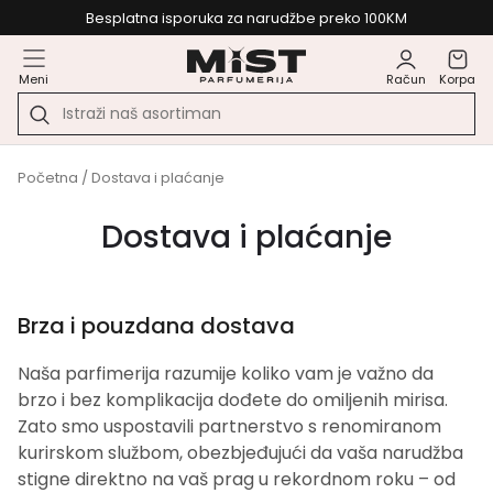
Besplatna isporuka za narudžbe preko 100KM
Meni
Račun
Korpa
Početna
/ Dostava i plaćanje
Dostava i plaćanje
Brza i pouzdana dostava
Naša parfimerija razumije koliko vam je važno da
brzo i bez komplikacija dođete do omiljenih mirisa.
Zato smo uspostavili partnerstvo s renomiranom
kurirskom službom, obezbjeđujući da vaša narudžba
stigne direktno na vaš prag u rekordnom roku – od