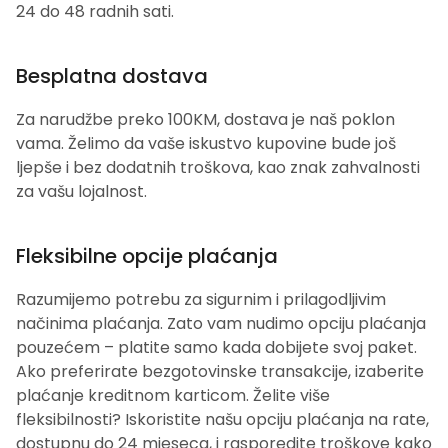
24 do 48 radnih sati.
Besplatna dostava
Za narudžbe preko 100KM, dostava je naš poklon
vama. Želimo da vaše iskustvo kupovine bude još
ljepše i bez dodatnih troškova, kao znak zahvalnosti
za vašu lojalnost.
Fleksibilne opcije plaćanja
Razumijemo potrebu za sigurnim i prilagodljivim
načinima plaćanja. Zato vam nudimo opciju plaćanja
pouzećem – platite samo kada dobijete svoj paket.
Ako preferirate bezgotovinske transakcije, izaberite
plaćanje kreditnom karticom. Želite više
fleksibilnosti? Iskoristite našu opciju plaćanja na rate,
dostupnu do 24 mjeseca, i rasporedite troškove kako