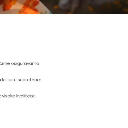
a čime osiguravamo
ode, jer u suprotnom
visoke kvalitete