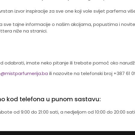
zvrstan izvor inspiracije za sve one koji vole svijet parfema vi
a sve tajne informacije o našim akcijama, popustima i novitet
tera niže na stranici.
od odabrati, imate neko pitanje ili trebate pomoć oko narud
o@mistparfumerija.ba
ili nazovite na telefonski broj +387 61
o kod telefona u punom sastavu:
bote od 9:00 do 21:00 sati, a nedjeljom od 10:00 do 20:00 sati