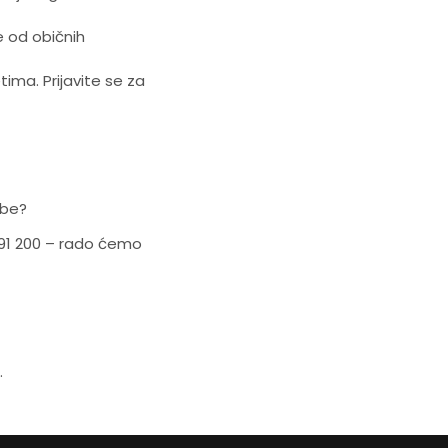
še od običnih
ima. Prijavite se za
žbe?
 091 200 – rado ćemo
.