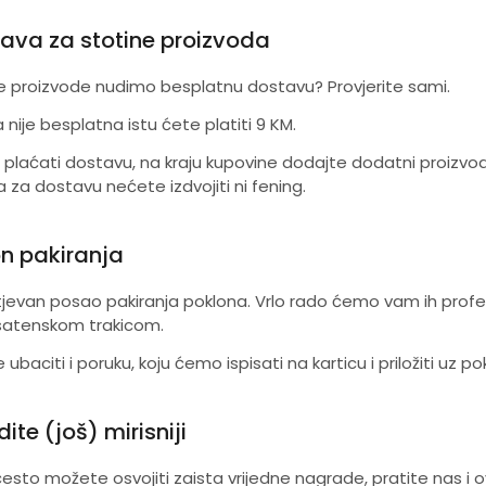
ava za stotine proizvoda
e proizvode nudimo besplatnu dostavu? Provjerite sami.
nije besplatna istu ćete platiti 9 KM.
 plaćati dostavu, na kraju kupovine dodajte dodatni proizvo
 za dostavu nećete izdvojiti ni fening.
n pakiranja
jevan posao pakiranja poklona. Vrlo rado ćemo vam ih profes
satenskom trakicom.
ubaciti i poruku, koju ćemo ispisati na karticu i priložiti uz po
dite (još) mirisniji
esto možete osvojiti zaista vrijedne nagrade, pratite nas i 