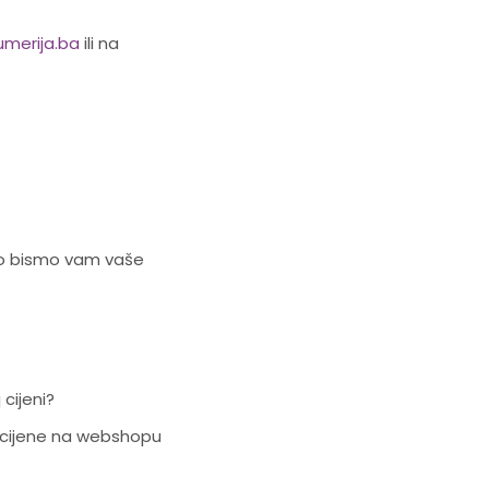
merija.ba
ili na
ako bismo vam vaše
cijeni?
e cijene na webshopu