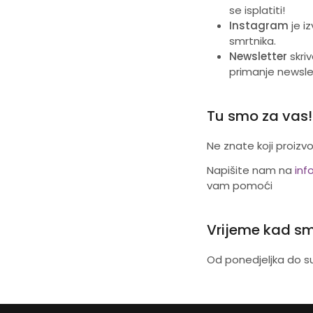
se isplatiti!
Instagram
je i
smrtnika.
Newsletter
skriv
primanje newslet
Tu smo za vas!
Ne znate koji proizv
Napišite nam na
inf
vam pomoći
Vrijeme kad sm
Od ponedjeljka do su