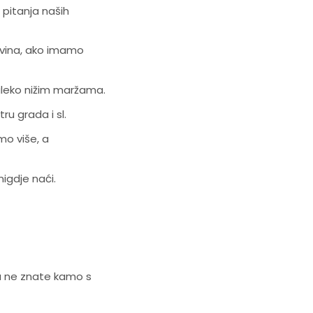
 pitanja naših
ovina, ako imamo
daleko nižim maržama.
u grada i sl.
o više, a
igdje naći.
a ne znate kamo s