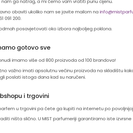
 nam ga natrag, a mi ćemo vam vratiti punu cijenu.
vno obaviti ukoliko nam se javite mailom na
i
nfo@mistparfu
61 091 200.
dmah posavjetovati oko izbora najboljeg poklona.
mamo gotovo sve
onudi imamo više od 800 proizvoda od 100 brandova!
zetno važno imati apsolutnu većinu proizvoda na skladištu k
li poslati istoga dana kad su naručeni.
ebshopu i trgovini
arfem u trgovini pa ćete ga kupiti na internetu po povoljnijoj 
diti ništa slično. U MIST parfumeriji garantiramo iste izvrsn