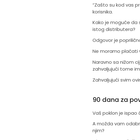
“Zašto su kod vas pro
korisnika.
Kako je moguće da s
istog distributera?
Odgovor je popriličn
Ne moramo plaćati vi
Naravno sa nižom ci
zahvaljujući tome i
Zahvaljujući svim o
90 dana za povr
Vaš poklon je ispao č
A možda vam odabra
njim?