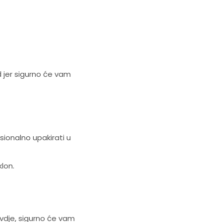
d jer sigurno će vam
ionalno upakirati u
klon.
ovdje, sigurno će vam