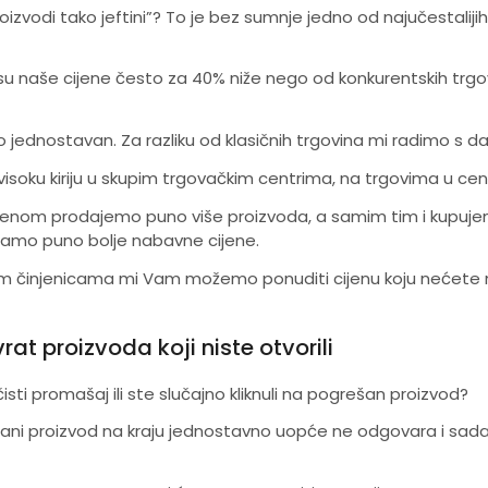
izvodi tako jeftini”? To je bez sumnje jedno od najučestalijih
u naše cijene često za 40% niže nego od konkurentskih trg
o jednostavan. Za razliku od klasičnih trgovina mi radimo s 
soku kiriju u skupim trgovačkim centrima, na trgovima u centr
jenom prodajemo puno više proizvoda, a samim tim i kupujem
mamo puno bolje nabavne cijene.
vim činjenicama mi Vam možemo ponuditi cijenu koju nećete n
at proizvoda koji niste otvorili
isti promašaj ili ste slučajno kliknuli na pogrešan proizvod?
ni proizvod na kraju jednostavno uopće ne odgovara i sad