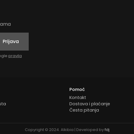
udama
Prijava
oogle
pravila
Pomoć
Kontakt
sta
Dostava i plaćanje
Česta pitanja
Copyright © 2024. Alkibia | Developed by
fdj