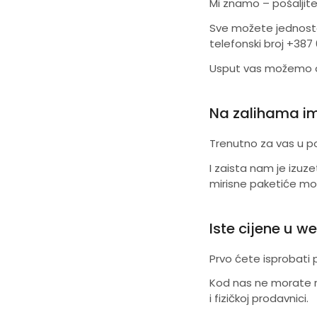
Mi znamo – pošaljite
Sve možete jednosta
telefonski broj +387 
Usput vas možemo o
Na zalihama i
Trenutno za vas u p
I zaista nam je izu
mirisne paketiće mog
Iste cijene u w
Prvo ćete isprobati p
Kod nas ne morate ra
i fizičkoj prodavnici.