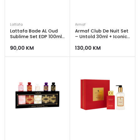
Lattafa
Armaf
Lattafa Bade AL Oud
Armaf Club De Nuit Set
Sublime Set EDP 100ml
– Untold 30ml + Iconic
+ Parfemski sprej
30ml + White 30ml
90,00
KM
130,00
KM
200ml + Mist za kosu
50ml