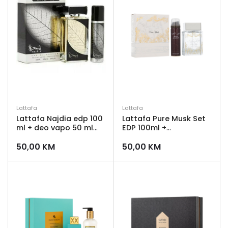
Lattafa
Lattafa
Lattafa Najdia edp 100
Lattafa Pure Musk Set
ml + deo vapo 50 ml
EDP 100ml +
Unisex
Dezodorans 50ml
50,00
KM
50,00
KM