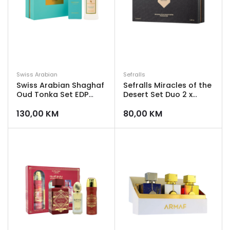
Swiss Arabian
Sefralls
Swiss Arabian Shaghaf
Sefralls Miracles of the
Oud Tonka Set EDP
Desert Set Duo 2 x
75ml + Losion za tijelo
100ml
130,00
KM
80,00
KM
300ml