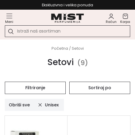
Ekskluzivna i velika ponuda
Meni
Račun
Korpa
Početna
/ Setovi
Setovi
(
9
)
Filtriranje
Sortiraj po
Obriši sve
Unisex