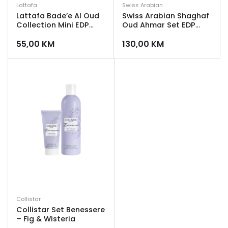
Lattafa
Swiss Arabian
Lattafa Bade’e Al Oud
Swiss Arabian Shaghaf
Collection Mini EDP
Oud Ahmar Set EDP
5mlx5
75ml + Losion za tijelo
55,00
KM
130,00
KM
300ml
Collistar
Collistar Set Benessere
– Fig & Wisteria