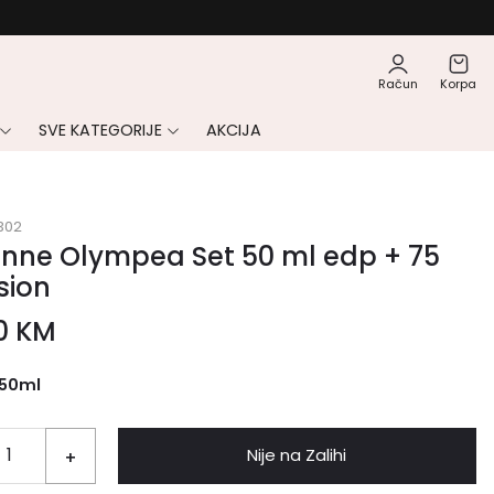
Račun
Korpa
SVE KATEGORIJE
AKCIJA
302
nne Olympea Set 50 ml edp + 75
sion
00
KM
50ml
Nije na Zalihi
+