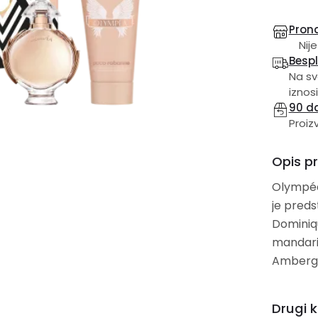
Prona
Nije
Besp
Na sv
iznosi
90 d
Proiz
Opis p
Olympéa
je predstavljen 2015. Oly
Dominique Ropion. Gornj
mandarina i Džumbir; sred
Ambergri
Drugi k