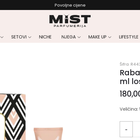
Povoljne cijene
SETOVI
NICHE
NJEGA
MAKE UP
LIFESTYLE
Šifra:
R44
Raba
ml lo
180,
Veličina:
-