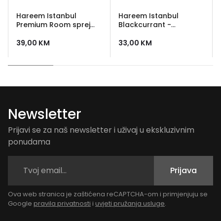
Hareem Istanbul
Hareem Istanbul
Premium Room sprej
Blackcurrant -
Madagascar 500 ml -
osvježivač za prostor
osvježivač za prostor
500 ml
39,00
KM
33,00
KM
Newsletter
Prijavi se za naš newsletter i uživaj u ekskluzivnim
ponudama
Prijava
Ova web stranica je zaštićena reCAPTCHA-om i primjenjuju se
Google
pravila privatnosti
i
uvjeti pružanja usluge
.