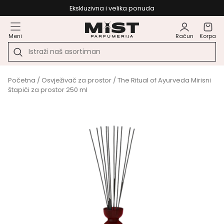
Ekskluzivna i velika ponuda
Meni
Račun
Korpa
Početna
/
Osvježivač za prostor
/ The Ritual of Ayurveda Mirisni
štapići za prostor 250 ml