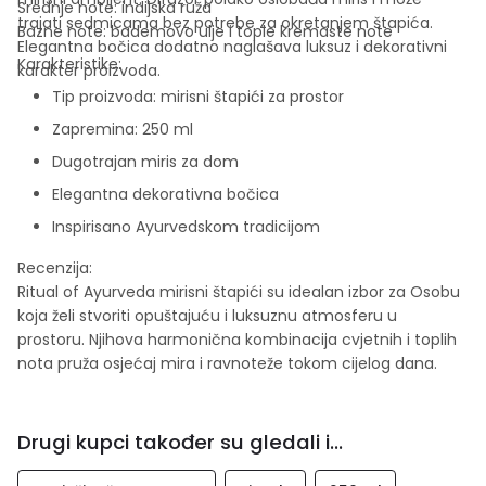
Srednje note: indijska ruža
trajati sedmicama bez potrebe za okretanjem štapića.
Bazne note: bademovo ulje i tople kremaste note
Elegantna bočica dodatno naglašava luksuz i dekorativni
Karakteristike:
karakter proizvoda.
Tip proizvoda: mirisni štapići za prostor
Zapremina: 250 ml
Dugotrajan miris za dom
Elegantna dekorativna bočica
Inspirisano Ayurvedskom tradicijom
Recenzija:
Ritual of Ayurveda mirisni štapići su idealan izbor za Osobu
koja želi stvoriti opuštajuću i luksuznu atmosferu u
prostoru. Njihova harmonična kombinacija cvjetnih i toplih
nota pruža osjećaj mira i ravnoteže tokom cijelog dana.
Drugi kupci također su gledali i...