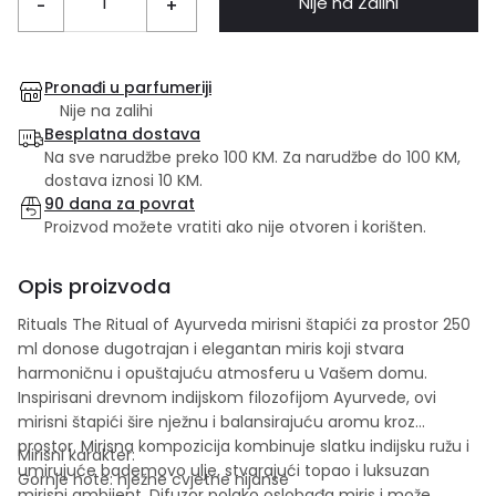
Nije na Zalihi
-
+
Pronađi u parfumeriji
Nije na zalihi
Besplatna dostava
Na sve narudžbe preko 100 KM. Za narudžbe do 100 KM,
dostava iznosi 10 KM.
90 dana za povrat
Proizvod možete vratiti ako nije otvoren i korišten.
Opis proizvoda
Rituals The Ritual of Ayurveda mirisni štapići za prostor 250
ml donose dugotrajan i elegantan miris koji stvara
harmoničnu i opuštajuću atmosferu u Vašem domu.
Inspirisani drevnom indijskom filozofijom Ayurvede, ovi
mirisni štapići šire nježnu i balansirajuću aromu kroz
prostor. Mirisna kompozicija kombinuje slatku indijsku ružu i
Mirisni karakter:
umirujuće bademovo ulje, stvarajući topao i luksuzan
Gornje note: nježne cvjetne nijanse
mirisni ambijent. Difuzor polako oslobađa miris i može