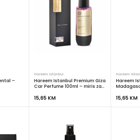
Hareem Istanbul
Hareem Istan
ental –
Hareem Istanbul Premium Giza
Hareem Is
Car Perfume 100ml – miris za
Madagasc
auto
100ml – mi
15,65
KM
15,65
KM