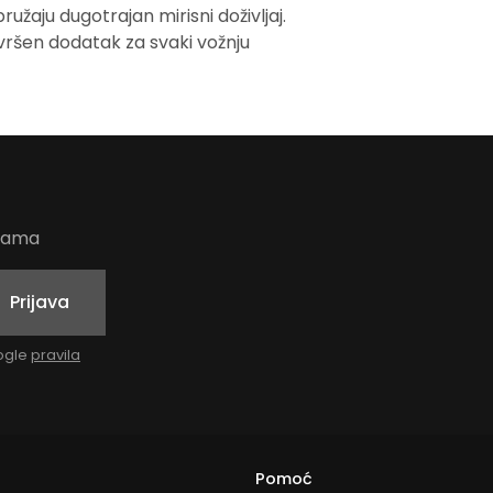
užaju dugotrajan mirisni doživljaj.
avršen dodatak za svaki vožnju
udama
Prijava
oogle
pravila
Pomoć