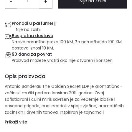
Nije na Zalihi
-
+
Pronađi u parfumeriji
Nije na zalihi
Besplatna dostava
Na sve narudžbe preko 100 KM. Za narudžbe do 100 KM,
dostava iznosi 10 KM.
90 dana za povrat
Proizvod možete vratiti ako nije otvoren i korišten.
Opis proizvoda
Antonio Banderas The Golden Secret EDP je aromatično-
začinski muški parfem lansiran 2011. godine. Ovaj
sofisticirani i čulni miris savršen je za večernje izlaske i
posebne prigode, nudi neodoljiv spoj svježine, aromatičnih,
začinskih i drvenih tonova. Inspiriran je tajnama i
neodoljivosti, nudi neodoljiv spoj svježih, aromatičnih,
Prikaži više
začinskih i drvenih tonova.