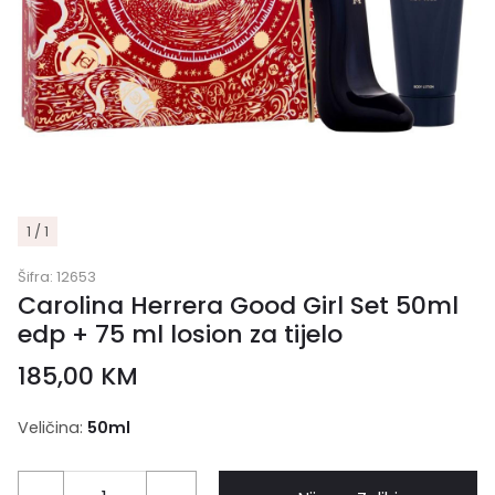
1 / 1
Šifra:
12653
Carolina Herrera Good Girl Set 50ml
edp + 75 ml losion za tijelo
185,00
KM
Veličina:
50ml