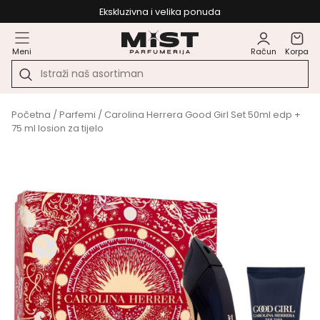
Ekskluzivna i velika ponuda
Meni
Račun
Korpa
Početna
/
Parfemi
/ Carolina Herrera Good Girl Set 50ml edp +
75 ml losion za tijelo