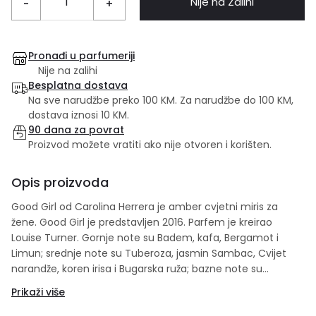
Nije na Zalihi
-
+
Pronađi u parfumeriji
Nije na zalihi
Besplatna dostava
Na sve narudžbe preko 100 KM. Za narudžbe do 100 KM,
dostava iznosi 10 KM.
90 dana za povrat
Proizvod možete vratiti ako nije otvoren i korišten.
Opis proizvoda
Good Girl od Carolina Herrera je amber cvjetni miris za
žene. Good Girl je predstavljen 2016. Parfem je kreirao
Louise Turner. Gornje note su Badem, kafa, Bergamot i
Limun; srednje note su Tuberoza, jasmin Sambac, Cvijet
narandže, koren irisa i Bugarska ruža; bazne note su
Mahune Tonke, Kakao, Vanilija, Bombone Praline, Sandalovo
Prikaži više
drvo, mošus, Kašmir, Amber, Cimet, pačuli i Kedar. Set
sadrži: 50 ml edp + 100 ml parfemski losion za tijelo