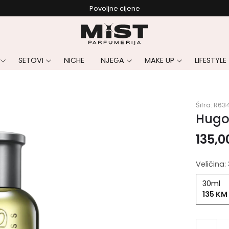
Povoljne cijene
SETOVI
NICHE
NJEGA
MAKE UP
LIFESTYLE
Šifra:
R63
Hugo
135,
Veličina:
30ml
135 KM