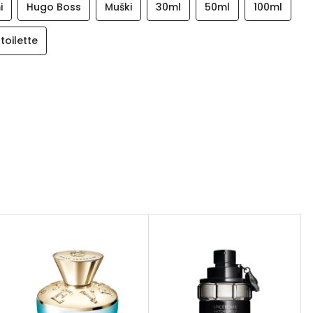
i
Hugo Boss
Muški
30ml
50ml
100ml
toilette