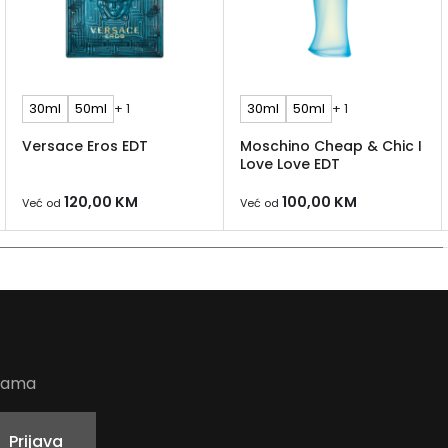
30ml
50ml
+ 1
30ml
50ml
+ 1
Versace Eros EDT
Moschino Cheap & Chic I
Love Love EDT
120,00
KM
100,00
KM
Već od
Već od
udama
Prijava