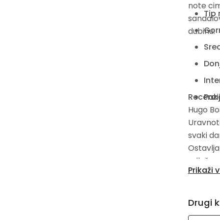
note cim
Tip 
sandalov
Gorn
dubinu.
Sred
Don
Inte
Recenzij
Pak
Hugo Bos
Uravnote
svaki da
Ostavlja
odlučnos
Prikaži v
Drugi k