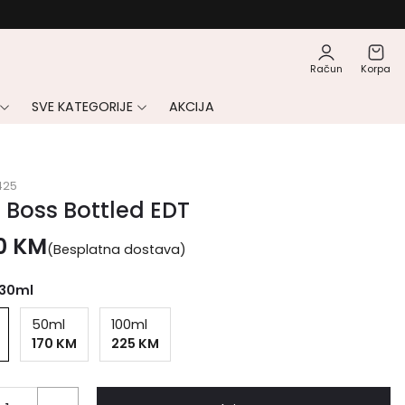
Račun
Korpa
SVE KATEGORIJE
AKCIJA
425
 Boss Bottled EDT
00
KM
(Besplatna dostava)
30ml
50ml
100ml
170 KM
225 KM