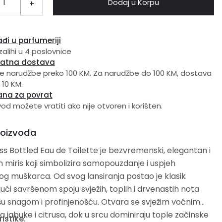
Dodaj u Korpu
+
đi u parfumeriji
zalihi u 4 poslovnice
latna dostava
e narudžbe preko 100 KM. Za narudžbe do 100 KM, dostava
 10 KM.
ana za povrat
vod možete vratiti ako nije otvoren i korišten.
roizvoda
s Bottled Eau de Toilette je bezvremenski, elegantan i
miris koji simbolizira samopouzdanje i uspjeh
 muškarca. Od svog lansiranja postao je klasik
jući savršenom spoju svježih, toplih i drvenastih nota
šu snagom i profinjenošću. Otvara se svježim voćnim
 jabuke i citrusa, dok u srcu dominiraju tople začinske
istike: