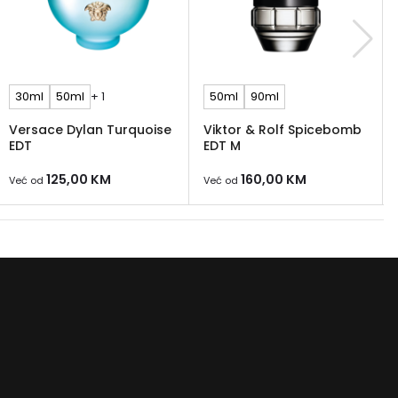
30ml
50ml
+ 1
50ml
90ml
Versace Dylan Turquoise
Viktor & Rolf Spicebomb
EDT
EDT M
125,00
KM
160,00
KM
Već od
Već od