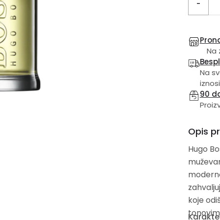
-
Prona
Na 
Besp
Na sv
iznosi
90 d
Proiz
Opis p
Hugo Bos
muževan 
modernog
zahvalju
koje odi
tonovima
Karakter