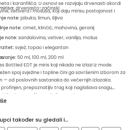
eta i karanfilića. U osnovi se razvijaju drvenasti akordi
mirisa:
drvenasto-začinski
ine, vetivera i mošusa, koji daju mirisu postojanost i
je note:
jabuka, limun, šljiva
nje note:
cimet, klinčić, mahovina, geranij
je note:
sandalovina, vetiver, vanilija, mošus
nzitet:
svjež, topao i elegantan
a:
ovanje:
50 ml, 100 ml, 200 ml
s Bottled EDT je miris koji nikada ne izlazi iz mode.
žen spoj svježine i topline čini ga savršenim izborom za
n — od poslovnih sastanaka do večernjih izlazaka.
 profinjen, prepoznatljiv trag koji naglašava snagu,
t i karizmu muškarca koji ga nosi.
iše
upci također su gledali i...