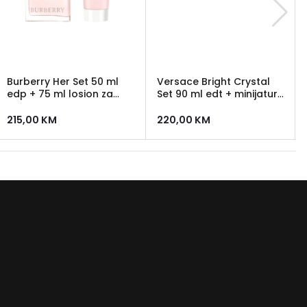
Burberry Her Set 50 ml
Versace Bright Crystal
edp + 75 ml losion za
Set 90 ml edt + minijatura
tijelo
5 ml + 100 ml losion + 100
ml gel za tusiranje + 5 ml
215,00
KM
220,00
KM
edt