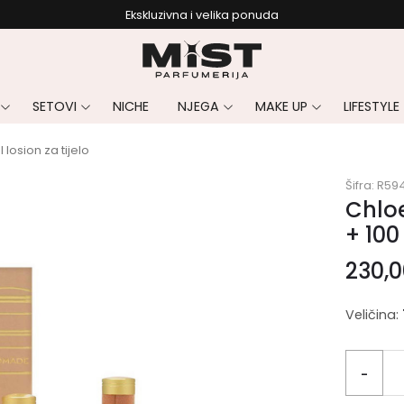
Ekskluzivna i velika ponuda
SETOVI
NICHE
NJEGA
MAKE UP
LIFESTYLE
losion za tijelo
Šifra:
R59
Chlo
+ 100
230,
Veličina:
-