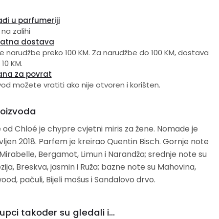
đi u parfumeriji
 na zalihi
latna dostava
e narudžbe preko 100 KM. Za narudžbe do 100 KM, dostava
 10 KM.
ana za povrat
vod možete vratiti ako nije otvoren i korišten.
roizvoda
d Chloé je chypre cvjetni miris za žene. Nomade je
en 2018. Parfem je kreirao Quentin Bisch. Gornje note
irabelle, Bergamot, Limun i Narandža; srednje note su
 Breskva, jasmin i Ruža; bazne note su Mahovina,
d, pačuli, Bijeli mošus i Sandalovo drvo.
upci također su gledali i...