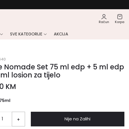
Račun
Korpa
SVE KATEGORIJE
AKCIJA
440
e Nomade Set 75 ml edp + 5 ml edp
 ml losion za tijelo
00
KM
75ml
Nije na Zalihi
+