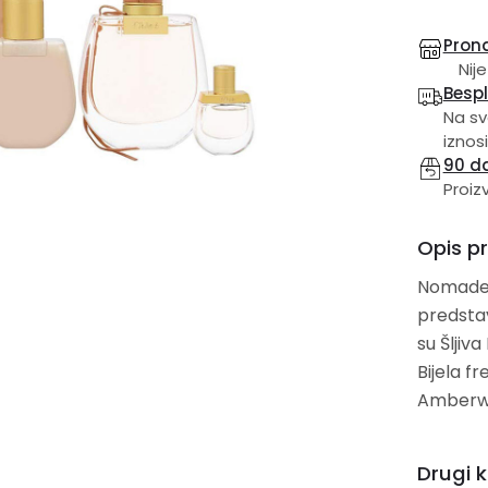
Prona
Nije
Besp
Na sv
iznosi
90 d
Proiz
Opis p
Nomade o
predstavlj
su Šljiva M
Bijela frezija,
Amberwoo
Drugi k