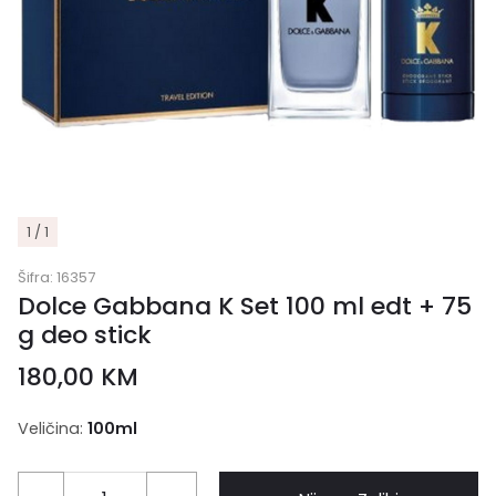
1 / 1
Šifra:
16357
Dolce Gabbana K Set 100 ml edt + 75
g deo stick
180,00
KM
Veličina:
100ml