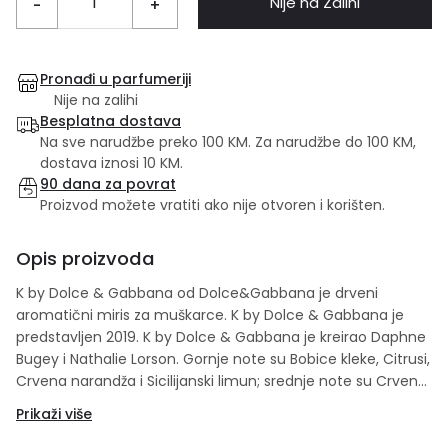
Nije na Zalihi
-
+
Pronađi u parfumeriji
Nije na zalihi
Besplatna dostava
Na sve narudžbe preko 100 KM. Za narudžbe do 100 KM,
dostava iznosi 10 KM.
90 dana za povrat
Proizvod možete vratiti ako nije otvoren i korišten.
Opis proizvoda
K by Dolce & Gabbana od Dolce&Gabbana je drveni
aromatični miris za muškarce. K by Dolce & Gabbana je
predstavljen 2019. K by Dolce & Gabbana je kreirao Daphne
Bugey i Nathalie Lorson. Gornje note su Bobice kleke, Citrusi,
Crvena narandža i Sicilijanski limun; srednje note su Crvena
paprika, lavanda, Muškatna žalfija i Geranium; bazne note
Prikaži više
su vetiver, Kedar i pačuli. Set sadrži: 100 ml edt + 10 ml edt +
75 g deo stick