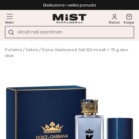
Ekskluzivna i velika ponuda
Meni
Račun
Korpa
Početna
/
Setovi
/ Dolce Gabbana K Set 100 ml edt + 75 g deo
stick