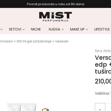
Povrat proizvoda u roku od 90 dana
SETOVI
NICHE
NJEGA
MAKE UP
LIFESTYLE
 losion + 100 ml gel za tuširanje + neseser
Šifra:
R518
Vers
edp +
tušir
210,0
Veličina:
-