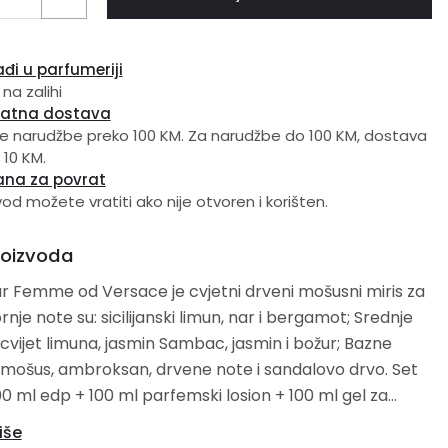
đi u parfumeriji
 na zalihi
latna dostava
e narudžbe preko 100 KM. Za narudžbe do 100 KM, dostava
 10 KM.
ana za povrat
vod možete vratiti ako nije otvoren i korišten.
roizvoda
r Femme od Versace je cvjetni drveni mošusni miris za
 cvijet limuna, jasmin Sambac, jasmin i božur; Bazne
 mošus, ambroksan, drvene note i sandalovo drvo. Set
100 ml edp + 100 ml parfemski losion + 100 ml gel za
e + neseser
iše