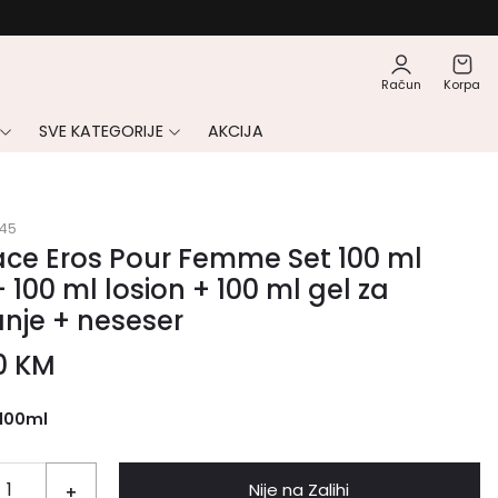
Račun
Korpa
SVE KATEGORIJE
AKCIJA
45
ace Eros Pour Femme Set 100 ml
 100 ml losion + 100 ml gel za
anje + neseser
0
KM
100ml
Nije na Zalihi
+