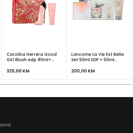
Carolina Herrera Good
Lancome La Vie Est Belle
Girl Blush edp 80ml+
Set 50ml EDP + 50ml
body lotion 100ml
losion za tijelo
325,00
KM
200,00
KM
udama