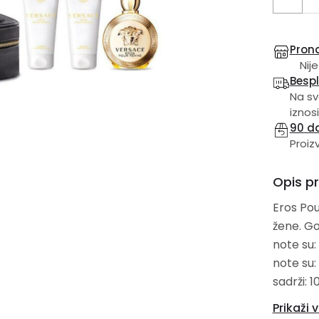
Prona
Nije
Besp
Na sv
iznosi
90 d
Proiz
Opis p
Eros Pou
žene. Gornje note su: sicilijanski limun, nar i bergamot; Srednje
note su:
note su:
sadrži: 
tuširanj
Prikaži v