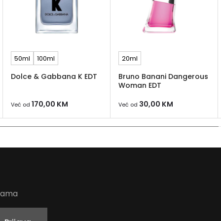
50ml
100ml
20ml
Dolce & Gabbana K EDT
Bruno Banani Dangerous
Woman EDT
170,00
KM
30,00
KM
Već od
Već od
udama