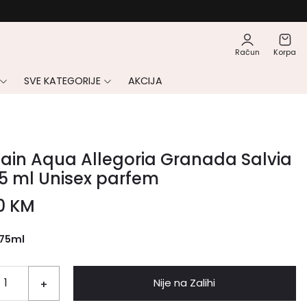
Račun
Korpa
SVE KATEGORIJE
AKCIJA
1
ain Aqua Allegoria Granada Salvia
5 ml Unisex parfem
00
KM
75ml
Nije na Zalihi
+