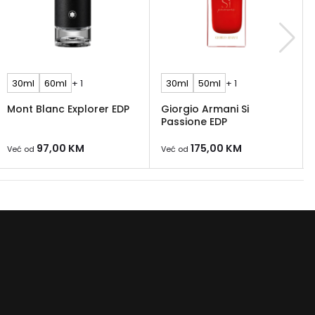
30ml
60ml
+ 1
30ml
50ml
+ 1
Mont Blanc Explorer EDP
Giorgio Armani Si
Passione EDP
97,00
KM
175,00
KM
Već od
Već od