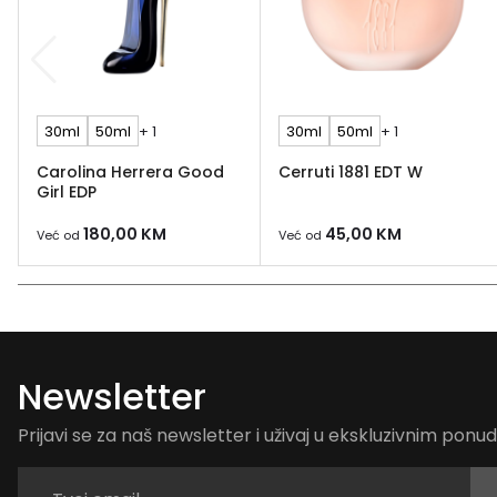
30ml
50ml
+ 1
30ml
50ml
+ 1
Carolina Herrera Good
Cerruti 1881 EDT W
Girl EDP
180,00
KM
45,00
KM
Već od
Već od
Newsletter
Prijavi se za naš newsletter i uživaj u ekskluzivnim pon