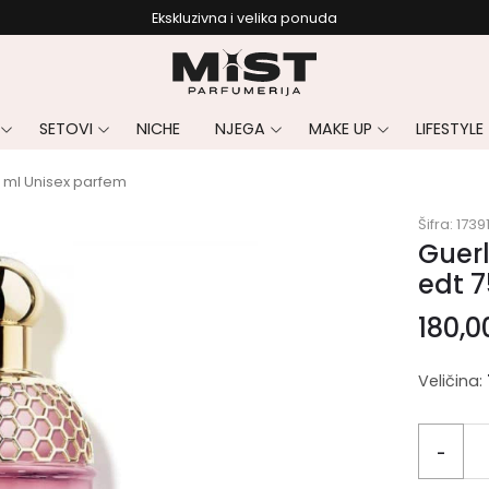
Ekskluzivna i velika ponuda
SETOVI
NICHE
NJEGA
MAKE UP
LIFESTYLE
5 ml Unisex parfem
Šifra:
1739
Guerl
edt 7
180,
Veličina:
-