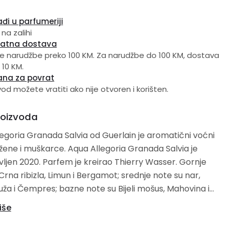
đi u parfumeriji
 na zalihi
latna dostava
e narudžbe preko 100 KM. Za narudžbe do 100 KM, dostava
 10 KM.
ana za povrat
vod možete vratiti ako nije otvoren i korišten.
roizvoda
egoria Granada Salvia od Guerlain je aromatični voćni
karce. Aqua Allegoria Granada Salvia je
je kreirao Thierry Wasser. Gornje
ribizla, Limun i Bergamot; srednje note su nar,
s; bazne note su Bijeli mošus, Mahovina i
iše