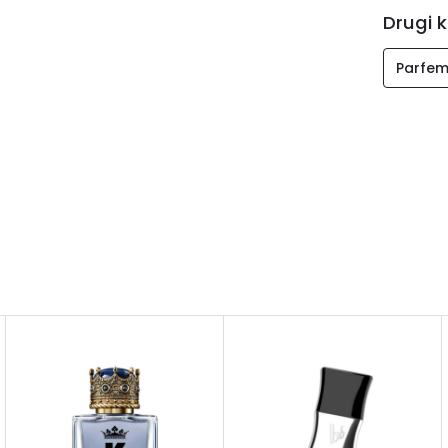
Drugi k
Parfem