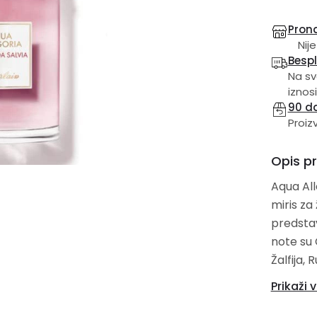
Prona
Nije
Besp
Na sv
iznosi
90 d
Proiz
Opis p
Aqua All
miris za žene i muš
predstavljen 2020. Parfem 
note su Crna 
Žalfija, Ruža i Čempre
pačuli.
Prikaži v