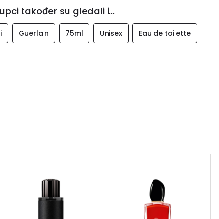
upci također su gledali i...
i
Guerlain
75ml
Unisex
Eau de toilette