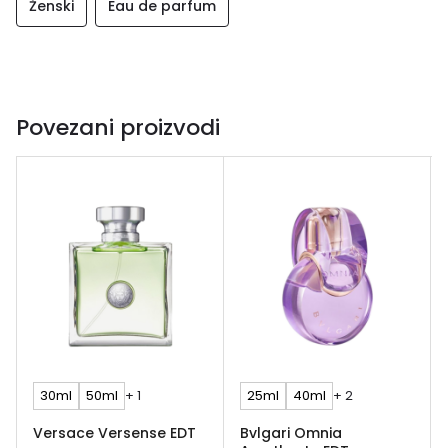
Ženski
Eau de parfum
Povezani proizvodi
30ml
50ml
+ 1
25ml
40ml
+ 2
Versace Versense EDT
Bvlgari Omnia