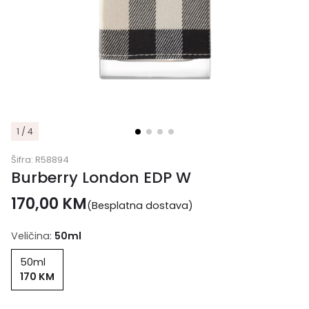
1 / 4
Šifra:
R58894
Burberry London EDP W
170,00
KM
(Besplatna dostava)
Veličina:
50ml
50ml
170 KM