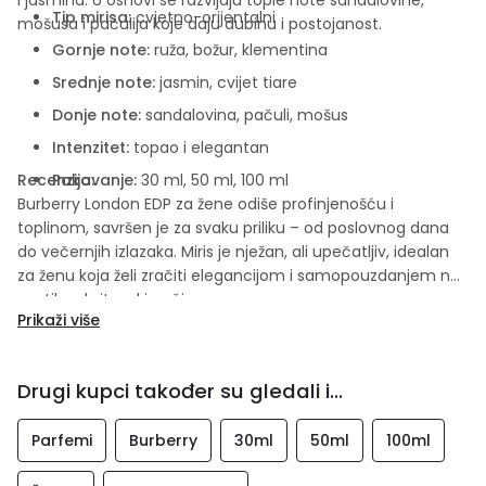
Tip mirisa:
cvjetno-orijentalni
mošusa i pačulija koje daju dubinu i postojanost.
Gornje note:
ruža, božur, klementina
Srednje note:
jasmin, cvijet tiare
Donje note:
sandalovina, pačuli, mošus
Intenzitet:
topao i elegantan
Recenzija:
Pakovanje:
30 ml, 50 ml, 100 ml
Burberry London EDP za žene odiše profinjenošću i
toplinom, savršen je za svaku priliku – od poslovnog dana
do večernjih izlazaka. Miris je nježan, ali upečatljiv, idealan
za ženu koja želi zračiti elegancijom i samopouzdanjem na
suptilan, britanski način.
Prikaži više
Drugi kupci također su gledali i...
Parfemi
Burberry
30ml
50ml
100ml