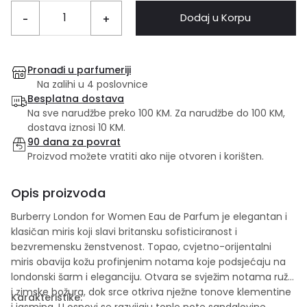
Dodaj u Korpu
-
+
Pronađi u parfumeriji
Na zalihi u 4 poslovnice
Besplatna dostava
Na sve narudžbe preko 100 KM. Za narudžbe do 100 KM,
dostava iznosi 10 KM.
90 dana za povrat
Proizvod možete vratiti ako nije otvoren i korišten.
Opis proizvoda
Burberry London for Women Eau de Parfum je elegantan i
klasičan miris koji slavi britansku sofisticiranost i
bezvremensku ženstvenost. Topao, cvjetno-orijentalni
miris obavija kožu profinjenim notama koje podsjećaju na
londonski šarm i eleganciju. Otvara se svježim notama ruže
i zimske božura, dok srce otkriva nježne tonove klementine
Karakteristike:
i jasmina. U osnovi se razvijaju tople note sandalovine,