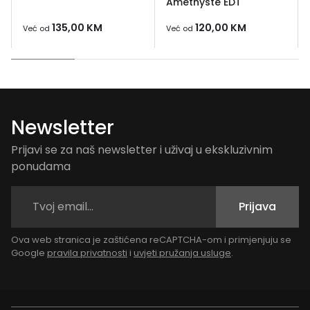
Amethyste EDT
135,00
KM
120,00
KM
Već od
Već od
Newsletter
Prijavi se za naš newsletter i uživaj u ekskluzivnim
ponudama
Prijava
Ova web stranica je zaštićena reCAPTCHA-om i primjenjuju se
Google
pravila privatnosti
i
uvjeti pružanja usluge
.