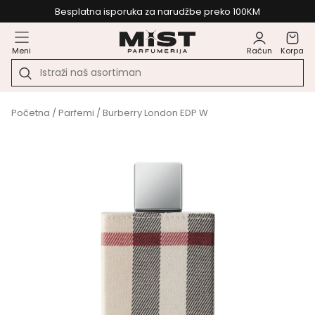
Besplatna isporuka za narudžbe preko 100KM
Meni
Račun
Korpa
Početna
/
Parfemi
/ Burberry London EDP W