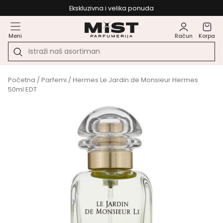
Ekskluzivna i velika ponuda
Meni
Račun
Korpa
Početna
/
Parfemi
/ Hermes Le Jardin de Monsieur Hermes
50ml EDT