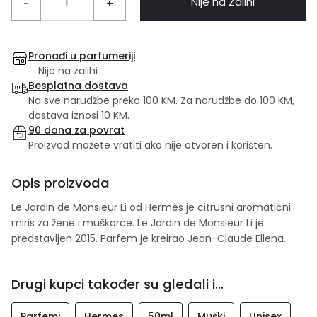
Nije na Zalihi
-
+
Pronađi u parfumeriji
Nije na zalihi
Besplatna dostava
Na sve narudžbe preko 100 KM. Za narudžbe do 100 KM,
dostava iznosi 10 KM.
90 dana za povrat
Proizvod možete vratiti ako nije otvoren i korišten.
Opis proizvoda
Le Jardin de Monsieur Li od Hermès je citrusni aromatični
miris za žene i muškarce. Le Jardin de Monsieur Li je
predstavljen 2015. Parfem je kreirao Jean-Claude Ellena.
Drugi kupci također su gledali i...
Parfemi
Hermes
50ml
Muški
Unisex