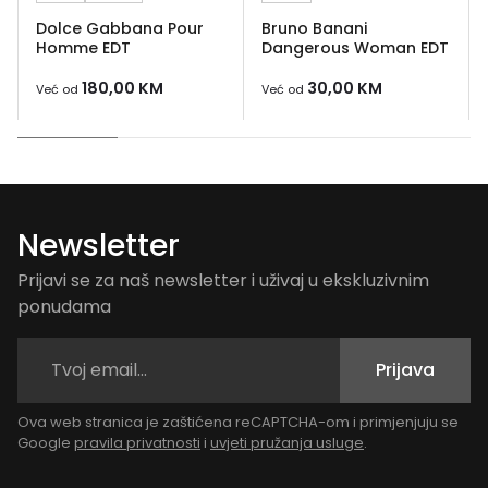
Dolce Gabbana Pour
Bruno Banani
Homme EDT
Dangerous Woman EDT
180,00
KM
30,00
KM
Već od
Već od
Newsletter
Prijavi se za naš newsletter i uživaj u ekskluzivnim
ponudama
Prijava
Ova web stranica je zaštićena reCAPTCHA-om i primjenjuju se
Google
pravila privatnosti
i
uvjeti pružanja usluge
.