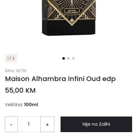
1 / 3
Šifra:
30791
Maison Alhambra Infini Oud edp
55,00
KM
Veličina:
100ml
Nije na Zalihi
-
+