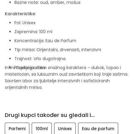
Bazne note: oud, amber, mošus
Karakteristike:
Pol: Unisex
Zapremina: 100 ml
Koncentracija: Eau de Parfum
Tip mirisa: Orijentalni, drvenasti, intenzivni
Trajnost: Vrlo dugotrajna
Infini Oud je parfem snažnog karaktera – dubok, topao i
Projekcija: Jaka
misteriozan, sa luksuznim oud završetkom koji traje satima.
Savršen izbor za ljubitelje intenzivnih i sofisticiranih
orijentalnih mirisa.
Drugi kupci također su gledali i...
Parfemi
100ml
Unisex
Eau de parfum