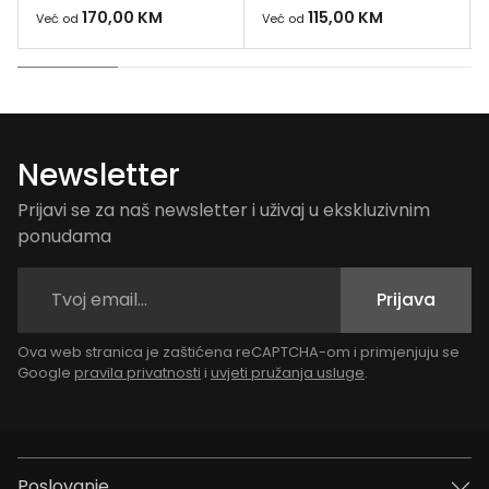
170,00
KM
115,00
KM
Već od
Već od
Newsletter
Prijavi se za naš newsletter i uživaj u ekskluzivnim
ponudama
Prijava
Ova web stranica je zaštićena reCAPTCHA-om i primjenjuju se
Google
pravila privatnosti
i
uvjeti pružanja usluge
.
Poslovanje