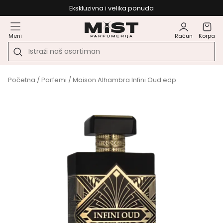
Ekskluzivna i velika ponuda
Meni
Račun
Korpa
Početna
/
Parfemi
/ Maison Alhambra Infini Oud edp