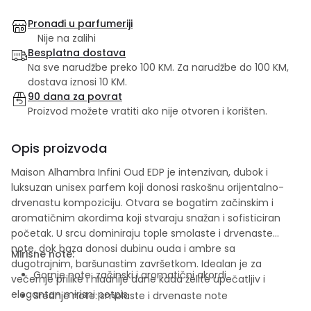
Pronađi u parfumeriji
Nije na zalihi
Besplatna dostava
Na sve narudžbe preko 100 KM. Za narudžbe do 100 KM,
dostava iznosi 10 KM.
90 dana za povrat
Proizvod možete vratiti ako nije otvoren i korišten.
Opis proizvoda
Maison Alhambra Infini Oud EDP je intenzivan, dubok i
luksuzan unisex parfem koji donosi raskošnu orijentalno-
drvenastu kompoziciju. Otvara se bogatim začinskim i
aromatičnim akordima koji stvaraju snažan i sofisticiran
početak. U srcu dominiraju tople smolaste i drvenaste
note, dok baza donosi dubinu ouda i ambre sa
Mirisne note:
dugotrajnim, baršunastim završetkom. Idealan je za
Gornje note: začinski i aromatični akordi
večernje prilike i hladnije dane kada želite upečatljiv i
elegantan mirisni potpis.
Srednje note: smolaste i drvenaste note