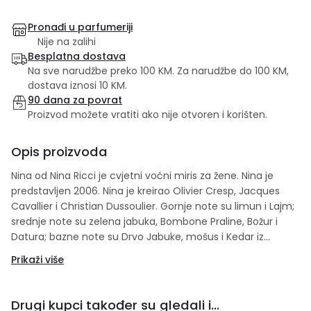
Pronađi u parfumeriji
Nije na zalihi
Besplatna dostava
Na sve narudžbe preko 100 KM. Za narudžbe do 100 KM,
dostava iznosi 10 KM.
90 dana za povrat
Proizvod možete vratiti ako nije otvoren i korišten.
Opis proizvoda
Nina od Nina Ricci je cvjetni voćni miris za žene. Nina je
predstavljen 2006. Nina je kreirao Olivier Cresp, Jacques
Cavallier i Christian Dussoulier. Gornje note su limun i Lajm;
srednje note su zelena jabuka, Bombone Praline, Božur i
Datura; bazne note su Drvo Jabuke, mošus i Kedar iz
Virdžinije. Set sadrži: 50 ml edt + 75 ml parfemski losion
Prikaži više
Drugi kupci također su gledali i...