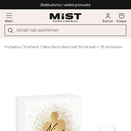
Ekskluzivna i velika ponuda
Meni
Račun
Korpa
Početna
/
Parfemi
/ Nina Ricci Nina Set 50 ml edt + 75 ml losion