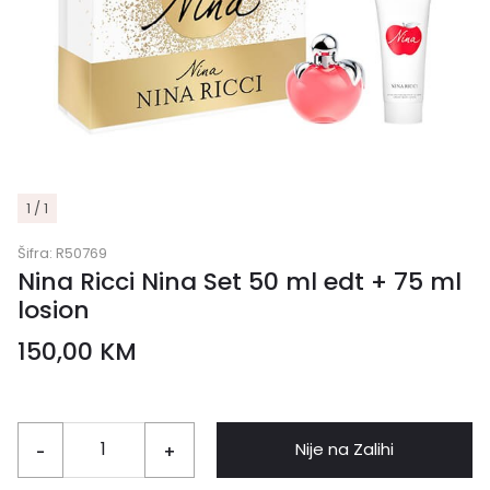
1 / 1
Šifra:
R50769
Nina Ricci Nina Set 50 ml edt + 75 ml
losion
150,00
KM
Nije na Zalihi
-
+