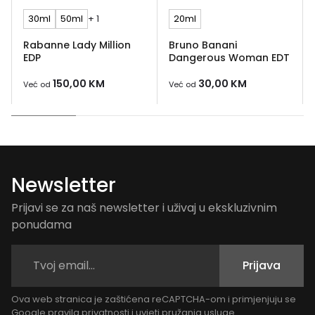
30ml
50ml
+ 1
20ml
Rabanne Lady Million
Bruno Banani
EDP
Dangerous Woman EDT
150,00
KM
30,00
KM
Već od
Već od
Newsletter
Prijavi se za naš newsletter i uživaj u ekskluzivnim
ponudama
Prijava
Ova web stranica je zaštićena reCAPTCHA-om i primjenjuju se
Google
pravila privatnosti
i
uvjeti pružanja usluge
.