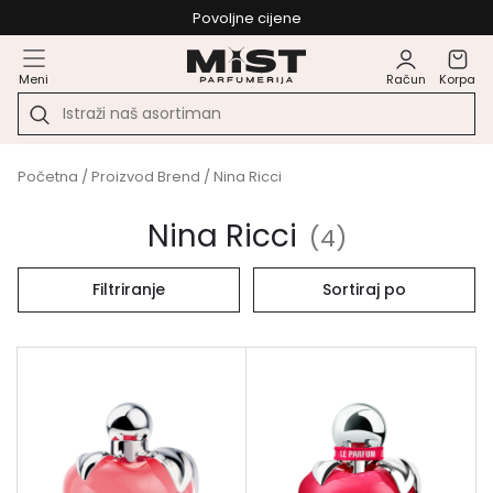
Povoljne cijene
Meni
Račun
Korpa
Početna
/ Proizvod Brend / Nina Ricci
Nina Ricci
(
4
)
Filtriranje
Sortiraj po