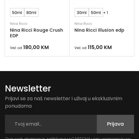
50ml
80ml
30ml
50ml
+ 1
Nina Ricci
Nina Ricci
Nina Ricci Rouge Crush
Nina Ricci Illusion edp
EDP
180,00
KM
115,00
KM
Već od
Već od
Newsletter
Prijavi se za naš newsletter i uživaj u ekskluzivnim
ponudama
Prijava
Ova web stranica je zaštićena reCAPTCHA-om i primjenjuju se