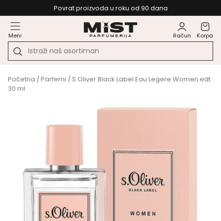
Povrat proizvoda u roku od 90 dana
Meni
Račun
Korpa
Početna
/
Parfemi
/ S.Oliver Black Label Eau Legere Women edt
30 ml