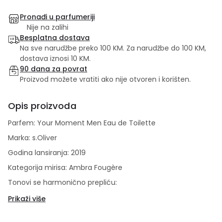
Pronađi u parfumeriji
Nije na zalihi
Besplatna dostava
Na sve narudžbe preko 100 KM. Za narudžbe do 100 KM,
dostava iznosi 10 KM.
90 dana za povrat
Proizvod možete vratiti ako nije otvoren i korišten.
Opis proizvoda
Parfem: Your Moment Men Eau de Toilette
Marka: s.Oliver
Godina lansiranja: 2019
Kategorija mirisa: Ambra Fougère
Tonovi se harmonično prepliću:
Your Moment Men je aromatičan fougère parfem s
Prikaži više
citrusnim i drvenastim tonovima. Parfem se otvara
sočnom eksplozijom ananasa, mandarine, grejpfruta i