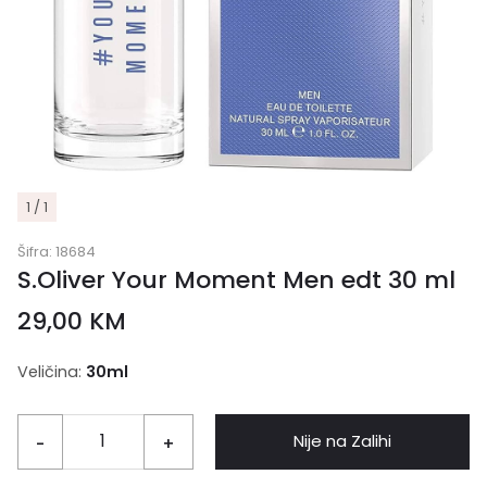
1 / 1
Šifra:
18684
S.Oliver Your Moment Men edt 30 ml
29,00
KM
Veličina:
30ml
Nije na Zalihi
-
+