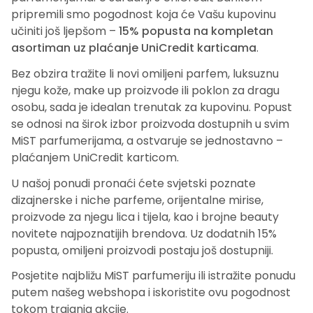
pripremili smo pogodnost koja će Vašu kupovinu
učiniti još ljepšom –
15% popusta na kompletan
asortiman uz plaćanje UniCredit karticama
.
Bez obzira tražite li novi omiljeni parfem, luksuznu
njegu kože, make up proizvode ili poklon za dragu
osobu, sada je idealan trenutak za kupovinu. Popust
se odnosi na širok izbor proizvoda dostupnih u svim
MiST parfumerijama, a ostvaruje se jednostavno –
plaćanjem UniCredit karticom.
U našoj ponudi pronaći ćete svjetski poznate
dizajnerske i niche parfeme, orijentalne mirise,
proizvode za njegu lica i tijela, kao i brojne beauty
novitete najpoznatijih brendova. Uz dodatnih 15%
popusta, omiljeni proizvodi postaju još dostupniji.
Posjetite najbližu MiST parfumeriju ili istražite ponudu
putem našeg webshopa i iskoristite ovu pogodnost
tokom trajanja akcije.