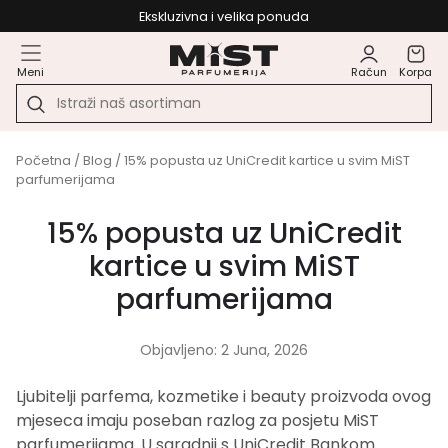
Ekskluzivna i velika ponuda
Meni
Račun
Korpa
Početna
/
Blog
/ 15% popusta uz UniCredit kartice u svim MiST
parfumerijama
15% popusta uz UniCredit
kartice u svim MiST
parfumerijama
Objavljeno: 2 Juna, 2026
Ljubitelji parfema, kozmetike i beauty proizvoda ovog
mjeseca imaju poseban razlog za posjetu MiST
parfumerijama. U saradnji s UniCredit Bankom