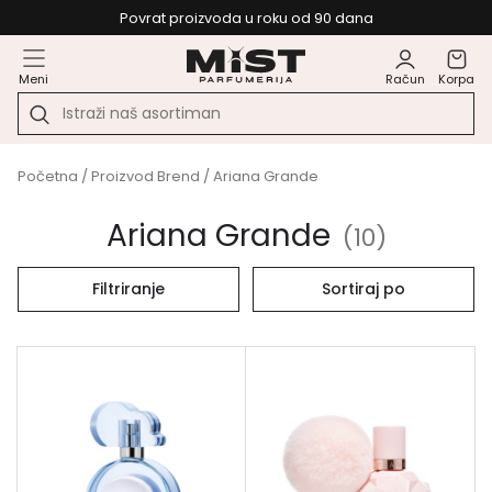
Povrat proizvoda u roku od 90 dana
Meni
Račun
Korpa
Početna
/ Proizvod Brend / Ariana Grande
Ariana Grande
(
10
)
Filtriranje
Sortiraj po