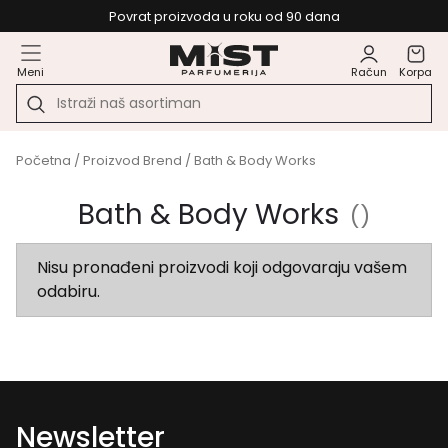
Povrat proizvoda u roku od 90 dana
Meni
Račun
Korpa
Početna
/ Proizvod Brend / Bath & Body Works
Bath & Body Works
()
Nisu pronađeni proizvodi koji odgovaraju vašem
odabiru.
Newsletter