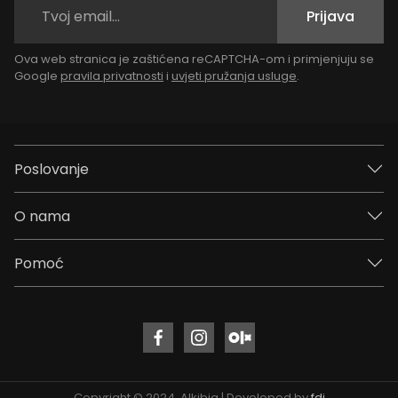
Prijava
Ova web stranica je zaštićena reCAPTCHA-om i primjenjuju se
Google
pravila privatnosti
i
uvjeti pružanja usluge
.
Poslovanje
O nama
Pomoć
Copyright © 2024. Alkibia | Developed by
fdj