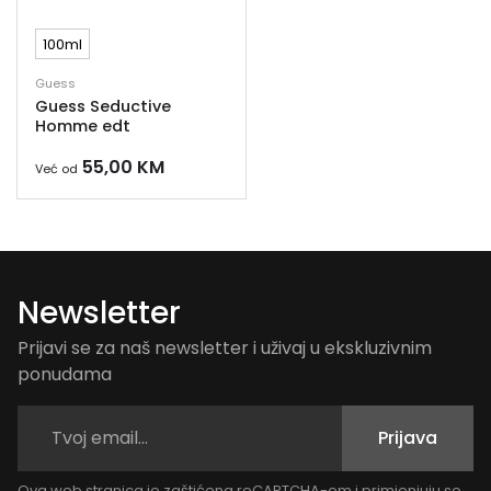
100ml
Guess
Guess Seductive
Homme edt
55,00
KM
Već od
Newsletter
Prijavi se za naš newsletter i uživaj u ekskluzivnim
ponudama
Prijava
Ova web stranica je zaštićena reCAPTCHA-om i primjenjuju se