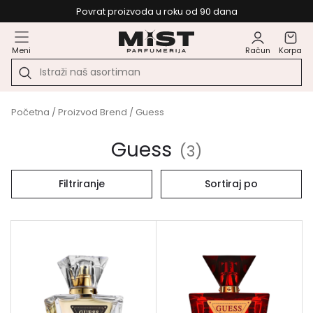
Povrat proizvoda u roku od 90 dana
Meni
Račun
Korpa
Početna
/ Proizvod Brend / Guess
Guess
(
3
)
Filtriranje
Sortiraj po