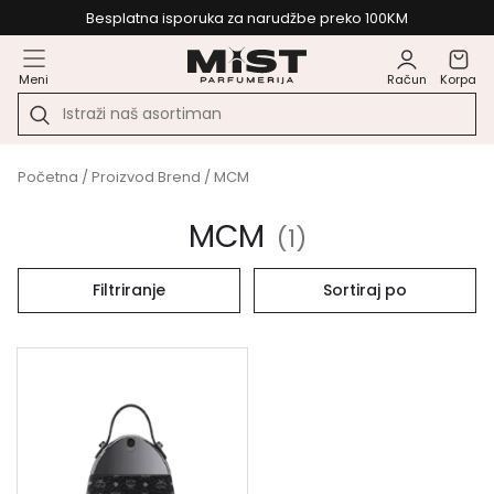
Besplatna isporuka za narudžbe preko 100KM
Meni
Račun
Korpa
Početna
/ Proizvod Brend / MCM
MCM
(
1
)
Filtriranje
Sortiraj po