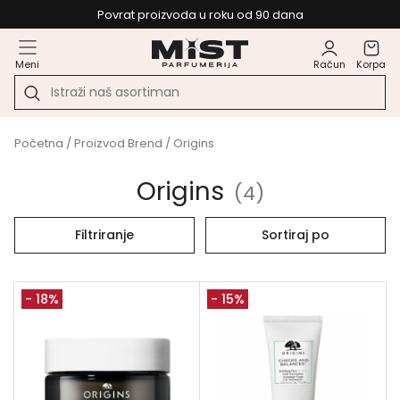
Povrat proizvoda u roku od 90 dana
Meni
Račun
Korpa
Početna
/ Proizvod Brend / Origins
Origins
(
4
)
Filtriranje
Sortiraj po
- 18%
- 15%