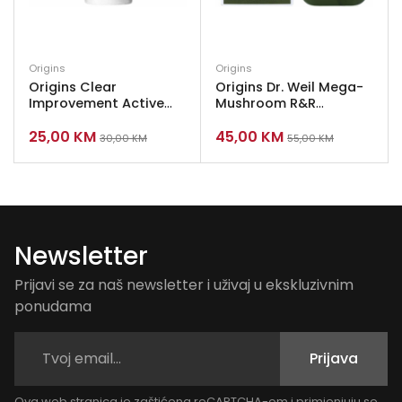
Origins
Origins
Origins Clear
Origins Dr. Weil Mega-
Improvement Active
Mushroom R&R
Charcoal Mask 30 ml
Soothing Treatment
25,00
KM
45,00
KM
Lotion 100 ml
30,00
KM
55,00
KM
Newsletter
Prijavi se za naš newsletter i uživaj u ekskluzivnim
ponudama
Prijava
Ova web stranica je zaštićena reCAPTCHA-om i primjenjuju se