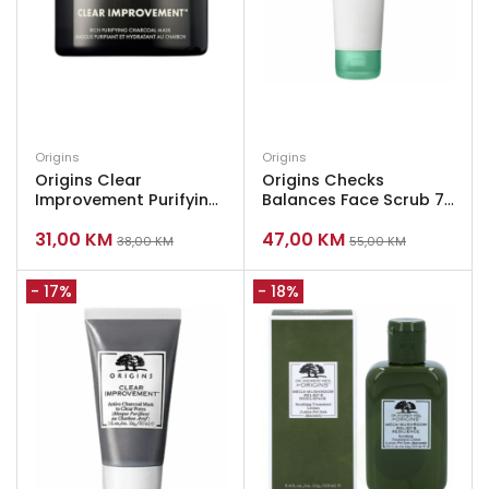
Origins
Origins
Origins Clear
Origins Checks
Improvement Purifying
Balances Face Scrub 75
Charcoal Mask 30ml
ml
31,00
KM
47,00
KM
38,00
KM
55,00
KM
- 17%
- 18%