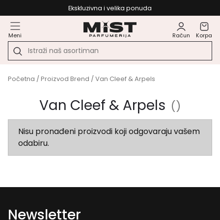
Ekskluzivna i velika ponuda
Meni
Račun
Korpa
Početna
/ Proizvod Brend / Van Cleef & Arpels
Van Cleef & Arpels
()
Nisu pronađeni proizvodi koji odgovaraju vašem
odabiru.
Newsletter