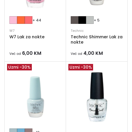
+ 44
+ 5
W7
Technic
W7 Lak za nokte
Technic Shimmer Lak za
nokte
6,00
KM
4,00
KM
Već od
Već od
Uzmi -30%
Uzmi -30%