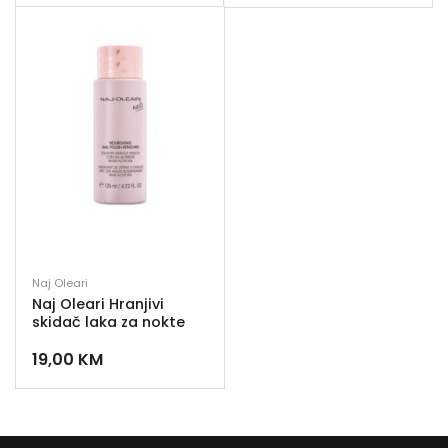
Naj Oleari
Naj Oleari Hranjivi
skidač laka za nokte
19,00
KM