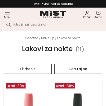
Ekskluzivna i velika ponuda
Meni
Račun
Korpa
Početna
/
Make up
/ Lakovi za nokte
Lakovi za nokte
(
11
)
Filtriranje
Sortiraj po
Uzmi -30%
Uzmi -30%