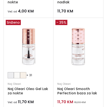
nokte
nadlak
4,00
KM
11,70
KM
Već od
Sniženo
- 35%
+ 31
Naj Oleari
Naj Oleari
Naj Oleari Oleo Gel Lak
Naj Oleari Smooth
za nokte
Perfection baza za lak
11,70
KM
11,70
KM
Već od
18,00
KM