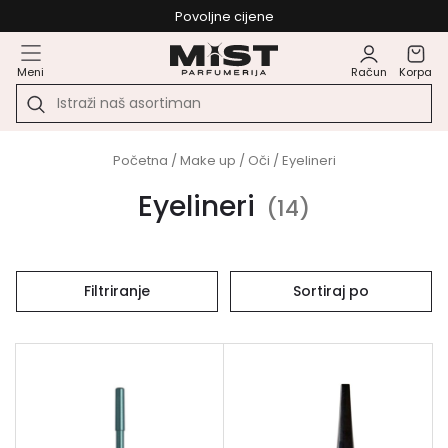
Povoljne cijene
Meni
Račun
Korpa
Početna
/
Make up
/
Oči
/ Eyelineri
Eyelineri
(
14
)
Filtriranje
Sortiraj po