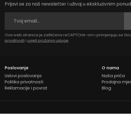
Prijavi se za naš newsletter i uživaj u ekskluzivnim pon
Ova web stranica je zaštićena reCAPTCHA-om i primjenjuju se G
privatnosti
i
uvjeti pružanja usluge
.
Poslovanje
O nama
Uslovi poslovanja
Naša priča
Politika privatnosti
Prodajna mje
Reklamacije i povrat
Blog