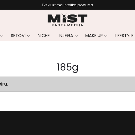
Ekskluzivna i velika ponuda
SETOVI
NICHE
NJEGA
MAKE UP
LIFESTYLE
185g
iru.