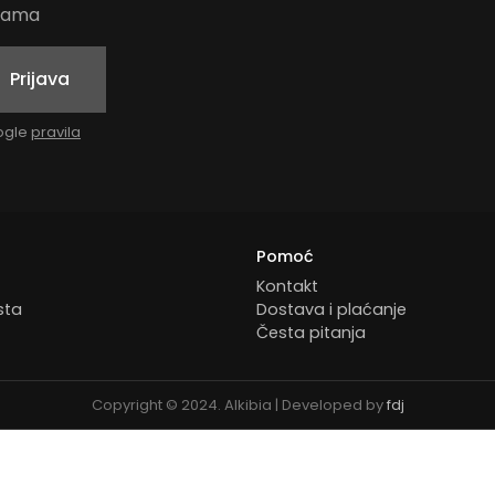
udama
Prijava
oogle
pravila
Pomoć
Kontakt
sta
Dostava i plaćanje
Česta pitanja
Copyright © 2024. Alkibia | Developed by
fdj