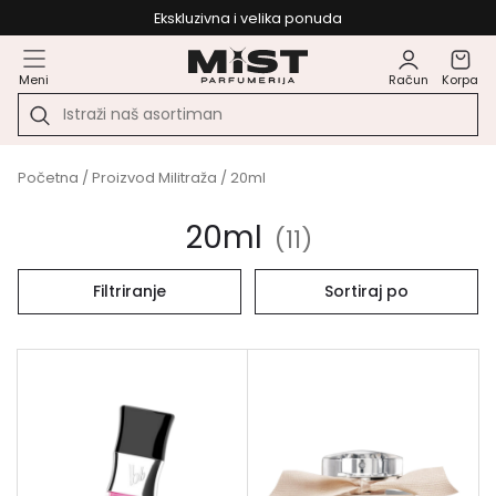
Ekskluzivna i velika ponuda
Meni
Račun
Korpa
Početna
/ Proizvod Militraža / 20ml
20ml
(
11
)
Filtriranje
Sortiraj po