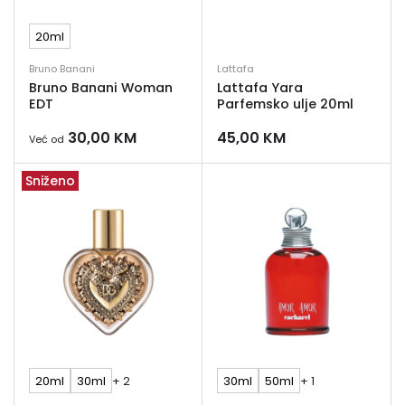
20ml
Bruno Banani
Lattafa
Bruno Banani Woman
Lattafa Yara
EDT
Parfemsko ulje 20ml
30,00
KM
45,00
KM
Već od
Sniženo
20ml
30ml
+ 2
30ml
50ml
+ 1