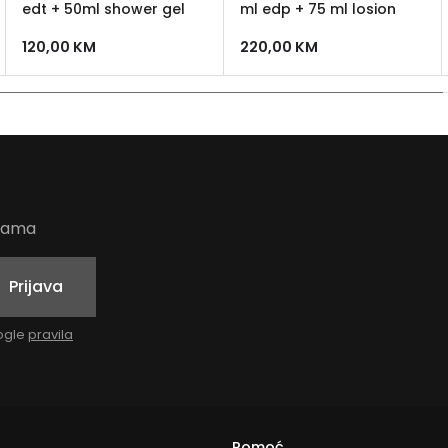
edt + 50ml shower gel
ml edp + 75 ml losion
120,00
KM
220,00
KM
udama
Prijava
oogle
pravila
Pomoć