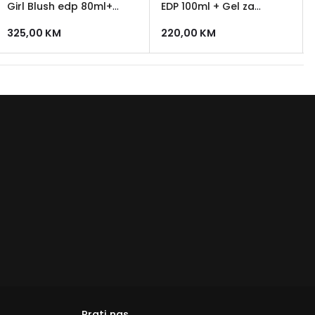
Girl Blush edp 80ml+
EDP 100ml + Gel za
body lotion 100ml
tuširanje 150ml + EDP 5ml
325,00
KM
220,00
KM
Prati nas