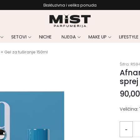
Ekskluzivna i velika ponuda
SETOVI
NICHE
NJEGA
MAKE UP
LIFESTYLE
+ Gel za tuširanje 150ml
Šifra:
R59
Afnan
sprej
90,0
Veličina:
-