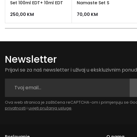
Set 100ml EDT+ 10ml EDT
Namaste Set S
250,00
KM
70,00
KM
Newsletter
Prijavi se za naš newsletter i uživaj u ekskluzivnim pon
Ova web stranica je zaštićena reCAPTCHA-om i primjenjuju se G
privatnosti
i
uvjeti pružanja usluge
.
Poslovanje
O nama