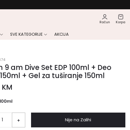
Račun
Korpa
SVE KATEGORIJE
AKCIJA
474
 9 am Dive Set EDP 100ml + Deo
 150ml + Gel za tuširanje 150ml
0
KM
100ml
Nije na Zalihi
+