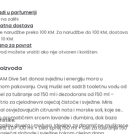
đi u parfumeriji
 na zalihi
latna dostava
e narudžbe preko 100 KM. Za narudžbe do 100 KM, dostava
 10 KM.
ana za povrat
vod možete vratiti ako nije otvoren i korišten.
roizvoda
AM Dive Set donosi svježinu i energiju mora u
om pakovanju. Ovaj muški set sadrži toaletnu vodu od
gel za tuširanje od 150 ml i dezodorans od 150 ml –
rio za cjelodnevni osjećaj čistoće i svježine. Miris
al osvježavajućih citrusnih nota i morske soli, koje se
 s aromatičnim srcem lavande i đumbira, dok baza
istike:
oplinu drveta i mošusa. Idealno za dinamične muškarce
drži: EDP 100 ml + Deo sprej 150 ml + Gel za tuširanje 150
e osjećaj slobode i svježine tokom cijelog dana.