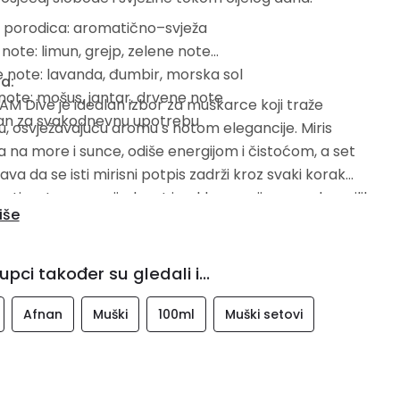
a porodica: aromatično–svježa
 note: limun, grejp, zelene note
e note: lavanda, đumbir, morska sol
a:
note: mošus, jantar, drvene note
AM Dive je idealan izbor za muškarce koji traže
an za svakodnevnu upotrebu
 osvježavajuću aromu s notom elegancije. Miris
 na more i sunce, odiše energijom i čistoćom, a set
a da se isti mirisni potpis zadrži kroz svaki korak
utine. Izvrsna vrijednost i poklon opcija za svaku priliku.
iše
upci također su gledali i...
Afnan
Muški
100ml
Muški setovi