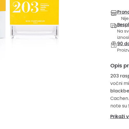
Prona
Nije
Besp
Na sv
iznosi
90 d
Proiz
Opis p
203 rasp
voćni mi
blackbe
Cachen. 
note su 
Ambergri
Prikaži v