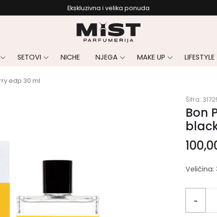
Ekskluzivna i velika ponuda
SETOVI
NICHE
NJEGA
MAKE UP
LIFESTYLE
rry edp 30 ml
Šifra:
3172
Bon P
black
100,
Veličina:
-