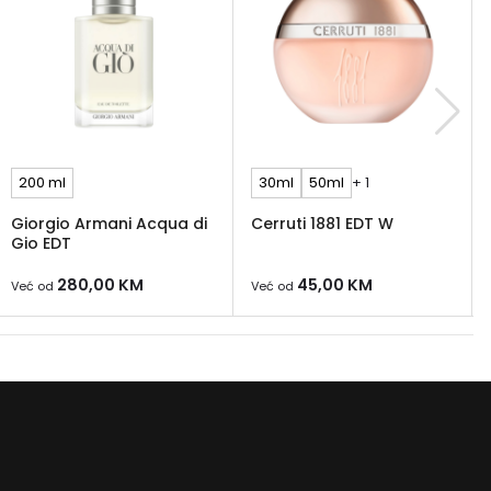
200 ml
30ml
50ml
+ 1
Giorgio Armani Acqua di
Cerruti 1881 EDT W
Gio EDT
280,00
KM
45,00
KM
Već od
Već od