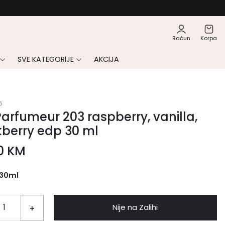
Račun
Korpa
SVE KATEGORIJE
AKCIJA
5
arfumeur 203 raspberry, vanilla,
berry edp 30 ml
00
KM
30ml
Nije na Zalihi
+