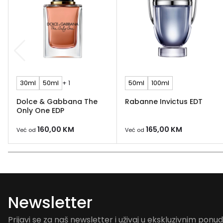
30ml
50ml
+ 1
50ml
100ml
Dolce & Gabbana The
Rabanne Invictus EDT
Only One EDP
160,00
KM
165,00
KM
Već od
Već od
Newsletter
Prijavi se za naš newsletter i uživaj u ekskluzivnim pon