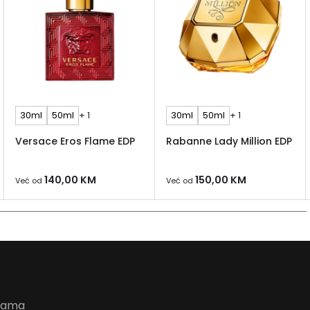
30ml
50ml
+ 1
30ml
50ml
+ 1
Versace Eros Flame EDP
Rabanne Lady Million EDP
140,00
KM
150,00
KM
Već od
Već od
udama