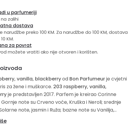
đi u parfumeriji
 na zalihi
latna dostava
e narudžbe preko 100 KM. Za narudžbe do 100 KM, dostava
 10 KM.
ana za povrat
vod možete vratiti ako nije otvoren i korišten.
roizvoda
berry, vanilla, blackberry
od
Bon Parfumeur
je cvjetni
ris za žene i muškarce.
203 raspberry, vanilla,
rry
je predstavljen 2017. Parfem je kreirao Corinne
Gornje note su Crveno voće, Kruška i Neroli; srednje
Solarne note, jasmin i Ruža; bazne note su Vanilija,
s, mošus i Bijelo drveće.
iše