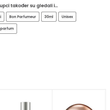
upci također su gledali i...
i
Bon Parfumeur
30ml
Unisex
 parfum