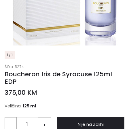
1 / 1
Šifra:
5274
Boucheron Iris de Syracuse 125ml
EDP
375,00
KM
Veličina:
125 ml
Nije na Zalihi
-
+