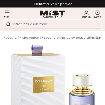
Ekskluzivna i velika ponuda
Meni
Račun
Korpa
Početna
/
Niche parfemi
/ Boucheron Iris de Syracuse 125ml EDP