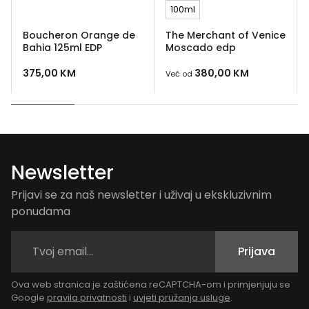
100ml
Boucheron Orange de
The Merchant of Venice
Bahia 125ml EDP
Moscado edp
375,00
KM
380,00
KM
Već od
Newsletter
Prijavi se za naš newsletter i uživaj u ekskluzivnim
ponudama
Prijava
Ova web stranica je zaštićena reCAPTCHA-om i primjenjuju se
Google
pravila privatnosti
i
uvjeti pružanja usluge
.