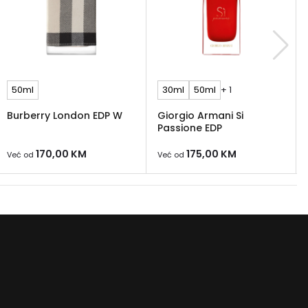
50ml
30ml
50ml
+ 1
Burberry London EDP W
Giorgio Armani Si
Passione EDP
170,00
KM
175,00
KM
Već od
Već od