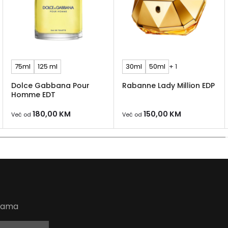
75ml
125 ml
30ml
50ml
+ 1
Dolce Gabbana Pour
Rabanne Lady Million EDP
Homme EDT
180,00
KM
150,00
KM
Već od
Već od
udama