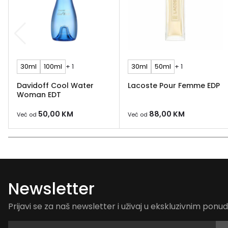
30ml
100ml
+ 1
30ml
50ml
+ 1
Davidoff Cool Water
Lacoste Pour Femme EDP
Woman EDT
50,00
KM
88,00
KM
Već od
Već od
Newsletter
Prijavi se za naš newsletter i uživaj u ekskluzivnim pon