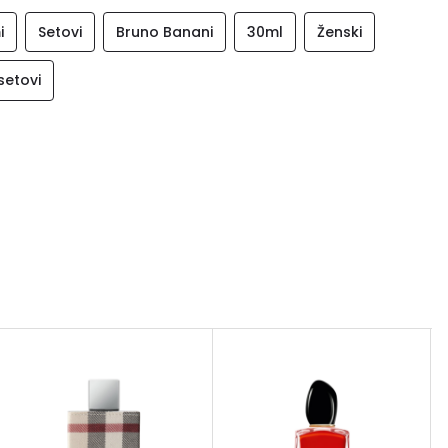
i
Setovi
Bruno Banani
30ml
Ženski
setovi