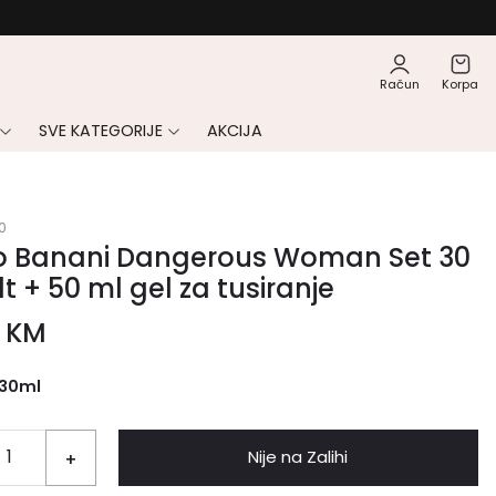
Račun
Korpa
SVE KATEGORIJE
AKCIJA
0
o Banani Dangerous Woman Set 30
t + 50 ml gel za tusiranje
0
KM
30ml
Nije na Zalihi
+