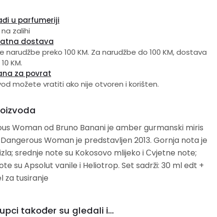
đi u parfumeriji
 na zalihi
latna dostava
e narudžbe preko 100 KM. Za narudžbe do 100 KM, dostava
 10 KM.
ana za povrat
vod možete vratiti ako nije otvoren i korišten.
roizvoda
us Woman od Bruno Banani je amber gurmanski miris
 Dangerous Woman je predstavljen 2013. Gornja nota je
izla; srednje note su Kokosovo mlijeko i Сvjetne note;
 Apsolut vanile i Heliotrop. Set sadrži: 30 ml edt +
l za tusiranje
upci također su gledali i...