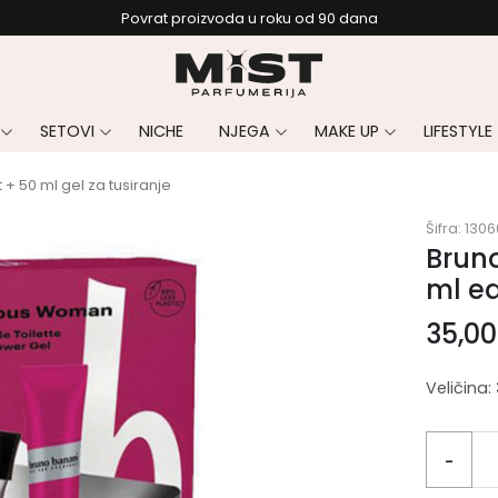
Povrat proizvoda u roku od 90 dana
SETOVI
NICHE
NJEGA
MAKE UP
LIFESTYLE
 50 ml gel za tusiranje
Šifra:
1306
Brun
ml ed
35,0
Veličina:
-