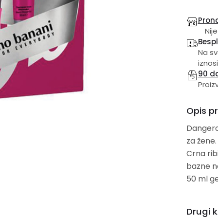
Prona
Nije
Besp
Na sv
iznosi
90 d
Proiz
Opis p
Dangero
za žene.
Crna rib
bazne note su
50 ml ge
Drugi k