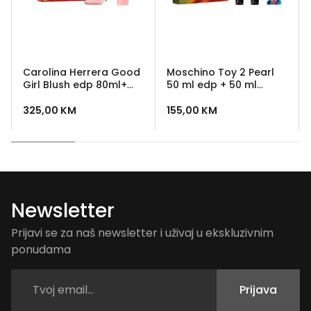
Carolina Herrera Good
Moschino Toy 2 Pearl
Girl Blush edp 80ml+
50 ml edp + 50 ml
body lotion 100ml
losion + 50 ml gel za
tusiranje
325,00
KM
155,00
KM
Newsletter
Prijavi se za naš newsletter i uživaj u ekskluzivnim
ponudama
Prijava