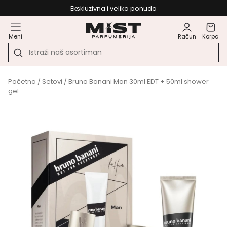
Ekskluzivna i velika ponuda
Meni
Račun
Korpa
Početna
/
Setovi
/ Bruno Banani Man 30ml EDT + 50ml shower
gel