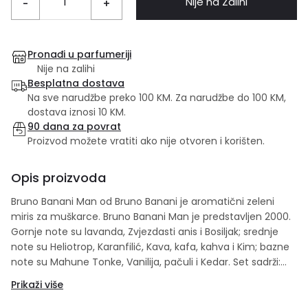
Nije na Zalihi
-
+
Pronađi u parfumeriji
Nije na zalihi
Besplatna dostava
Na sve narudžbe preko 100 KM. Za narudžbe do 100 KM,
dostava iznosi 10 KM.
90 dana za povrat
Proizvod možete vratiti ako nije otvoren i korišten.
Opis proizvoda
Bruno Banani Man od Bruno Banani je aromatični zeleni
miris za muškarce. Bruno Banani Man je predstavljen 2000.
Gornje note su lavanda, Zvjezdasti anis i Bosiljak; srednje
note su Heliotrop, Karanfilić, Kava, kafa, kahva i Kim; bazne
note su Mahune Tonke, Vanilija, pačuli i Kedar. Set sadrži:
30ml edt + 50ml gel za tuširanje.
Prikaži više