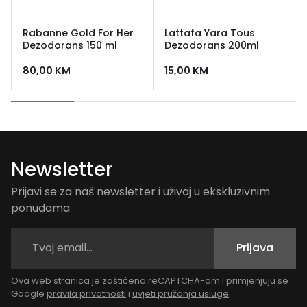
Rabanne Gold For Her
Lattafa Yara Tous
Dezodorans 150 ml
Dezodorans 200ml
80,00
KM
15,00
KM
Newsletter
Prijavi se za naš newsletter i uživaj u ekskluzivnim
ponudama
Prijava
Ova web stranica je zaštićena reCAPTCHA-om i primjenjuju se
Google
pravila privatnosti
i
uvjeti pružanja usluge
.