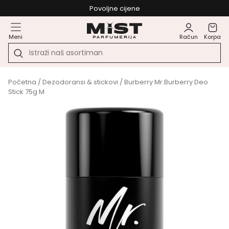
Povoljne cijene
Meni
Račun
Korpa
Početna
/
Dezodoransi & stickovi
/ Burberry Mr.Burberry Deo
Stick 75g M