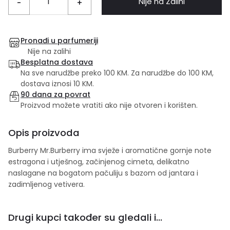
Nije na Zalihi
-
+
Pronađi u parfumeriji
Nije na zalihi
Besplatna dostava
Na sve narudžbe preko 100 KM. Za narudžbe do 100 KM,
dostava iznosi 10 KM.
90 dana za povrat
Proizvod možete vratiti ako nije otvoren i korišten.
Opis proizvoda
Burberry Mr.Burberry ima svježe i aromatične gornje note
estragona i utješnog, začinjenog cimeta, delikatno
naslagane na bogatom pačuliju s bazom od jantara i
zadimljenog vetivera.
Drugi kupci također su gledali i...