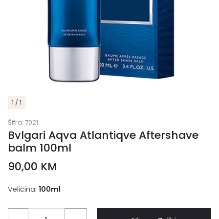
1 / 1
Šifra:
7021
Bvlgari Aqva Atlantiqve Aftershave
balm 100ml
90,00
KM
Veličina:
100ml