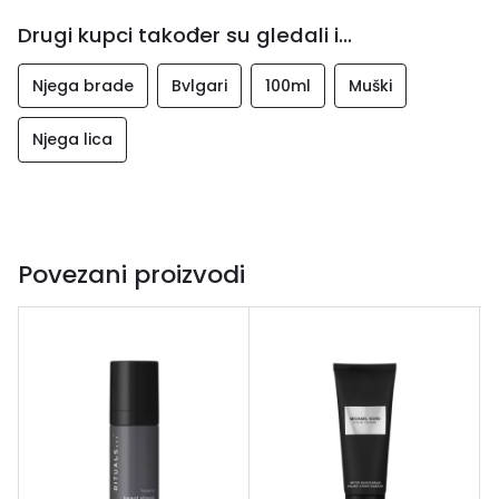
Drugi kupci također su gledali i...
Njega brade
Bvlgari
100ml
Muški
Njega lica
Povezani proizvodi