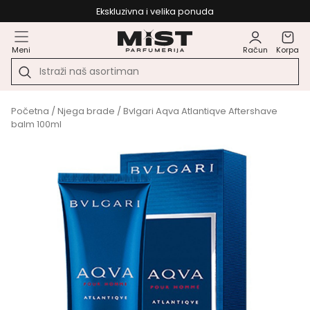
Ekskluzivna i velika ponuda
Meni
Račun
Korpa
Početna
/
Njega brade
/ Bvlgari Aqva Atlantiqve Aftershave
balm 100ml