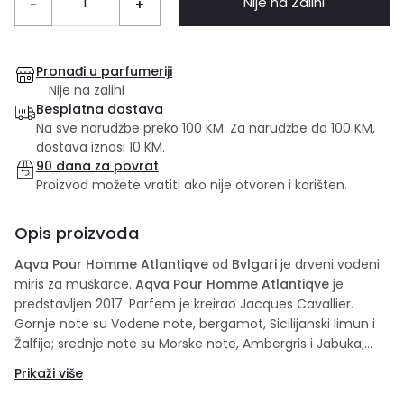
Nije na Zalihi
-
+
Pronađi u parfumeriji
Nije na zalihi
Besplatna dostava
Na sve narudžbe preko 100 KM. Za narudžbe do 100 KM,
dostava iznosi 10 KM.
90 dana za povrat
Proizvod možete vratiti ako nije otvoren i korišten.
Opis proizvoda
Aqva Pour Homme Atlantiqve
od
Bvlgari
je drveni vodeni
miris za muškarce.
Aqva Pour Homme Atlantiqve
je
predstavljen 2017. Parfem je kreirao Jacques Cavallier.
Gornje note su Vodene note, bergamot, Sicilijanski limun i
Žalfija; srednje note su Morske note, Ambergris i Jabuka;
bazne note su Benzoin, Amberwood, vetiver, pačuli i
Prikaži više
Sandalovo drvo. Dostupan je kao after shave balm lotion.