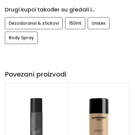
Drugi kupci također su gledali i...
Dezodoransi & stickovi
150ml
Unisex
Body Spray
Povezani proizvodi