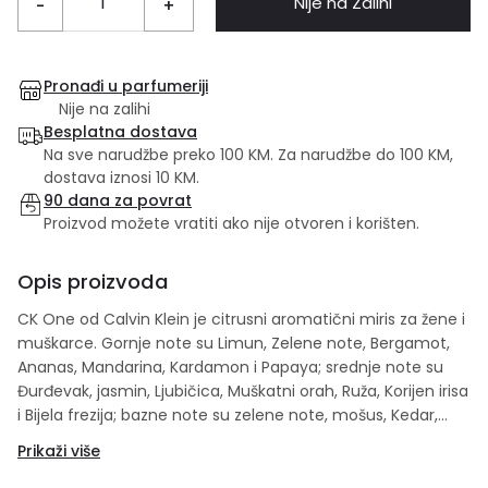
Nije na Zalihi
-
+
Pronađi u parfumeriji
Nije na zalihi
Besplatna dostava
Na sve narudžbe preko 100 KM. Za narudžbe do 100 KM,
dostava iznosi 10 KM.
90 dana za povrat
Proizvod možete vratiti ako nije otvoren i korišten.
Opis proizvoda
CK One od Calvin Klein je citrusni aromatični miris za žene i
muškarce. Gornje note su Limun, Zelene note, Bergamot,
Ananas, Mandarina, Kardamon i Papaya; srednje note su
Đurđevak, jasmin, Ljubičica, Muškatni orah, Ruža, Korijen irisa
i Bijela frezija; bazne note su zelene note, mošus, Kedar,
Sandalovo drvo, Mahovina, Zeleni čaj i Amber.
Prikaži više