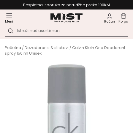
Besplatna isporuka za narudžbe preko 100KM
Meni
Račun
Korpa
Početna
/
Dezodoransi & stickovi
/ Calvin Klein One Deodorant
spray 150 ml Unisex