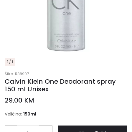
1 / 1
Šifra:
R38907
Calvin Klein One Deodorant spray
150 ml Unisex
29,00
KM
Veličina:
150ml