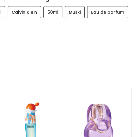
i
Calvin Klein
50ml
Muški
Eau de parfum