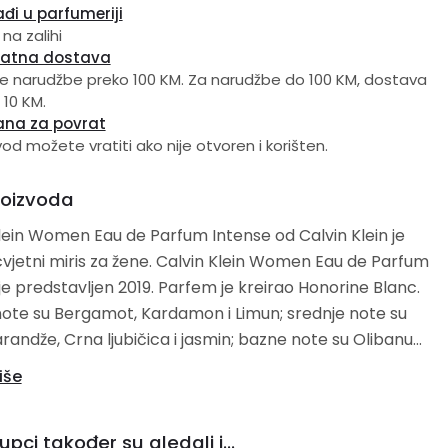
đi u parfumeriji
 na zalihi
latna dostava
e narudžbe preko 100 KM. Za narudžbe do 100 KM, dostava
 10 KM.
ana za povrat
vod možete vratiti ako nije otvoren i korišten.
roizvoda
lein Women Eau de Parfum Intense od Calvin Klein je
jetni miris za žene. Calvin Klein Women Eau de Parfum
je predstavljen 2019. Parfem je kreirao Honorine Blanc.
ote su Bergamot, Kardamon i Limun; srednje note su
arandže, Crna ljubičica i jasmin; bazne note su Olibanum,
 Sandalovo drvo.
iše
upci također su gledali i...