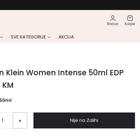
Račun
Korpa
SVE KATEGORIJE
AKCIJA
in Klein Women Intense 50ml EDP
5
KM
50ml
Nije na Zalihi
+