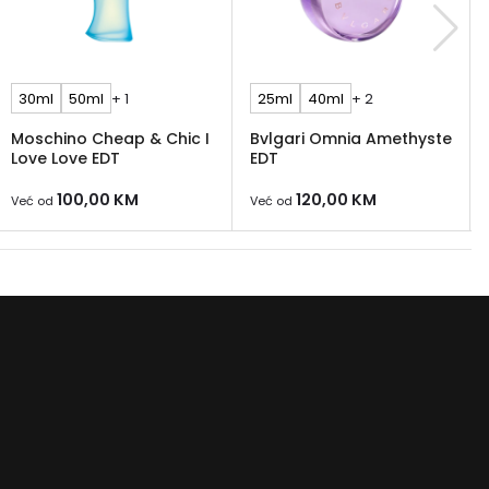
30ml
50ml
+ 1
25ml
40ml
+ 2
Moschino Cheap & Chic I
Bvlgari Omnia Amethyste
Love Love EDT
EDT
100,00
KM
120,00
KM
Već od
Već od