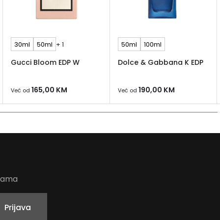
30ml
50ml
+ 1
50ml
100ml
Gucci Bloom EDP W
Dolce & Gabbana K EDP
165,00
KM
190,00
KM
Već od
Već od
udama
Prijava