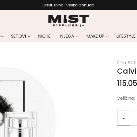
Ekskluzivna i velika ponuda
SETOVI
NICHE
NJEGA
MAKE UP
LIFESTYLE
Šifra:
5201
Calv
115,0
Veličina:
-