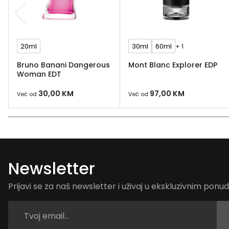
20ml
30ml
60ml
+ 1
Bruno Banani Dangerous
Mont Blanc Explorer EDP
Woman EDT
30,00
KM
97,00
KM
Već od
Već od
Newsletter
Prijavi se za naš newsletter i uživaj u ekskluzivnim pon