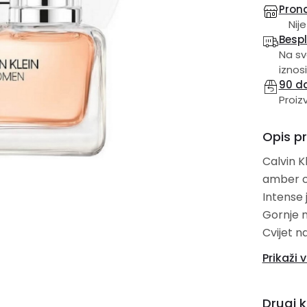
Prona
Nije
Besp
Na sv
iznosi
90 d
Proiz
Opis p
Calvin K
amber cv
Intense 
Gornje n
Cvijet n
pačuli i
Prikaži v
Drugi k