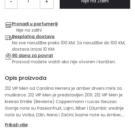
Nije na Zalihi
-
+
Pronađi u parfumeriji
Nije na zalihi
Besplatna dostava
Na sve narudžbe preko 100 KM. Za narudžbe do 100 KM,
dostava iznosi 10 KM.
90 dana za povrat
Proizvod možete vratiti ako nije otvoren i korišten.
Opis proizvoda
212 VIP Men od Carolina Herrera je amber drveni miris za
muškarce. 212 VIP Men je predstavljen 2011. 212 VIP Men je
kreirao Emilie (Bevierre) Coppermann i Lucas Sieuzac.
Gornje note su Passionfruit, Lajm, Biber i Džumbir; srednje
note su Votka, Džin, Nana i Začini; bazne note su Amber,
Koža i Drvene note. Set sadrži: 100 ml edt + 100 ml gel za
Prikaži više
tuširanje