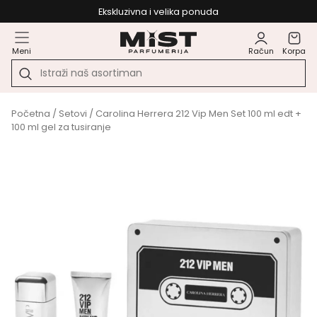
Ekskluzivna i velika ponuda
Meni
Račun
Korpa
Početna
/
Setovi
/ Carolina Herrera 212 Vip Men Set 100 ml edt +
100 ml gel za tusiranje