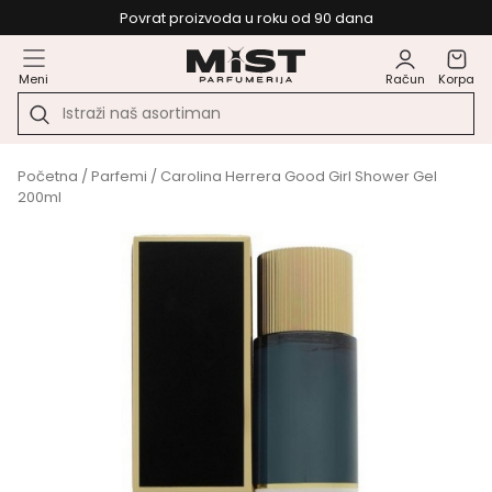
Povrat proizvoda u roku od 90 dana
Meni
Račun
Korpa
Početna
/
Parfemi
/ Carolina Herrera Good Girl Shower Gel
200ml