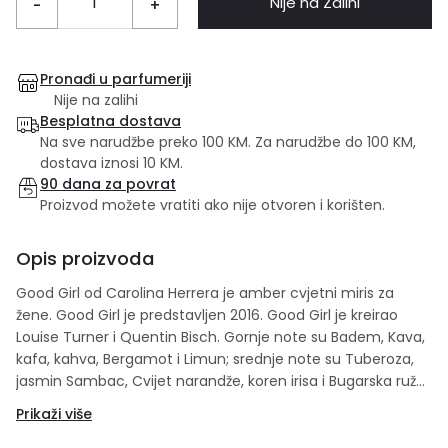
Nije na Zalihi
-
+
Pronađi u parfumeriji
Nije na zalihi
Besplatna dostava
Na sve narudžbe preko 100 KM. Za narudžbe do 100 KM,
dostava iznosi 10 KM.
90 dana za povrat
Proizvod možete vratiti ako nije otvoren i korišten.
Opis proizvoda
Good Girl od Carolina Herrera je amber cvjetni miris za
žene. Good Girl je predstavljen 2016. Good Girl je kreirao
Louise Turner i Quentin Bisch. Gornje note su Badem, Kava,
kafa, kahva, Bergamot i Limun; srednje note su Tuberoza,
jasmin Sambac, Cvijet narandže, koren irisa i Bugarska ruža;
bazne note su Mahune Tonke, Kakao, Vanilija, Bombone
Prikaži više
Praline, Sandalovo drvo, mošus, Amber, Kašmir, Cimet,
pačuli i Kedar.