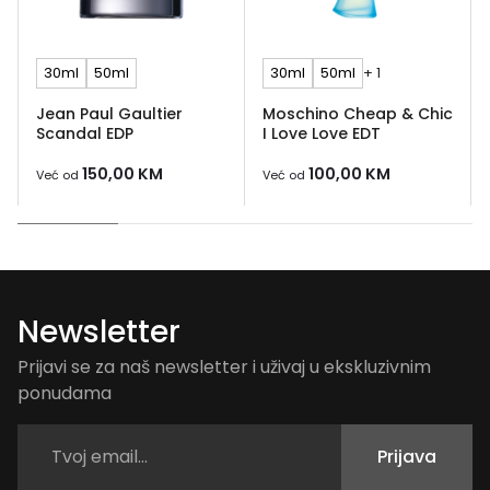
30ml
50ml
30ml
50ml
+ 1
Jean Paul Gaultier
Moschino Cheap & Chic
Scandal EDP
I Love Love EDT
150,00
KM
100,00
KM
Već od
Već od
Newsletter
Prijavi se za naš newsletter i uživaj u ekskluzivnim
ponudama
Prijava