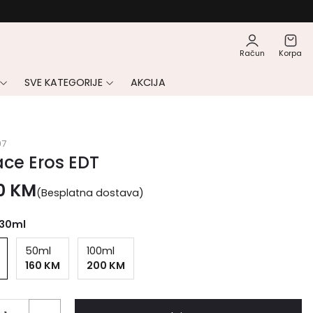
Račun
Korpa
SVE KATEGORIJE
AKCIJA
97
ce Eros EDT
00
KM
(Besplatna dostava)
30ml
50ml
100ml
160 KM
200 KM