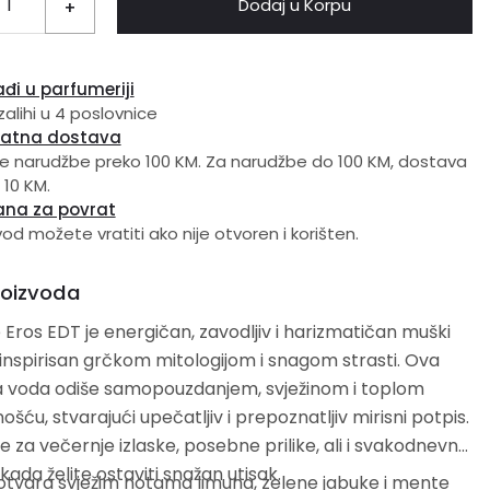
Dodaj u Korpu
+
đi u parfumeriji
zalihi u 4 poslovnice
latna dostava
e narudžbe preko 100 KM. Za narudžbe do 100 KM, dostava
 10 KM.
ana za povrat
vod možete vratiti ako nije otvoren i korišten.
roizvoda
Eros EDT je energičan, zavodljiv i harizmatičan muški
nspirisan grčkom mitologijom i snagom strasti. Ova
a voda odiše samopouzdanjem, svježinom i toplom
ošću, stvarajući upečatljiv i prepoznatljiv mirisni potpis.
je za večernje izlaske, posebne prilike, ali i svakodnevno
kada želite ostaviti snažan utisak.
 otvara svježim notama limuna, zelene jabuke i mente