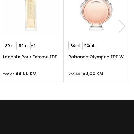
30ml
50ml
+ 1
30ml
50ml
Lacoste Pour Femme EDP
Rabanne Olympea EDP W
88,00
KM
150,00
KM
Već od
Već od