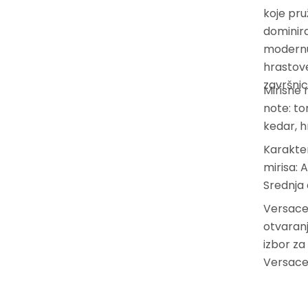
koje pru
dominira
modernu 
hrastov
završnic
Mirisne 
note: to
kedar, 
Karakter
mirisa: 
Srednja 
Versace 
otvaranj
izbor za
Versace 