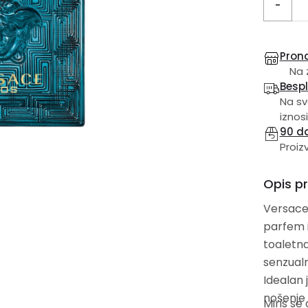
-
Prona
Na 
Besp
Na sv
iznosi
90 d
Proiz
Opis p
Versace 
parfem i
toaletn
senzualn
Idealan 
nošenje 
Miris se