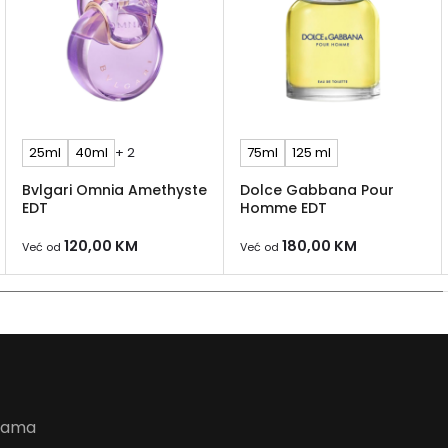
25ml
40ml
+ 2
75ml
125 ml
Bvlgari Omnia Amethyste
Dolce Gabbana Pour
EDT
Homme EDT
120,00
KM
180,00
KM
Već od
Već od
udama