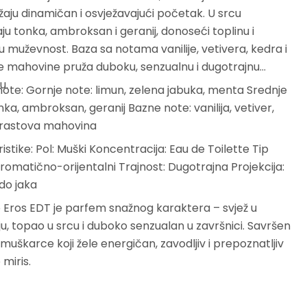
žaju dinamičan i osvježavajući početak. U srcu
ju tonka, ambroksan i geranij, donoseći toplinu i
muževnost. Baza sa notama vanilije, vetivera, kedra i
e mahovine pruža duboku, senzualnu i dugotrajnu
u.
note: Gornje note: limun, zelena jabuka, menta Srednje
nka, ambroksan, geranij Bazne note: vanilija, vetiver,
hrastova mahovina
istike: Pol: Muški Koncentracija: Eau de Toilette Tip
Aromatično-orijentalni Trajnost: Dugotrajna Projekcija:
do jaka
Eros EDT je parfem snažnog karaktera – svjež u
u, topao u srcu i duboko senzualan u završnici. Savršen
 muškarce koji žele energičan, zavodljiv i prepoznatljiv
miris.