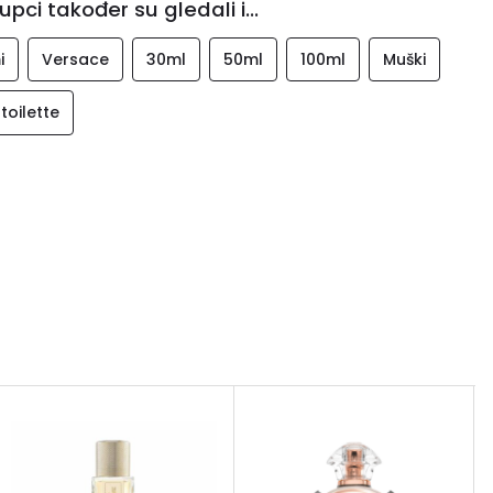
upci također su gledali i...
i
Versace
30ml
50ml
100ml
Muški
toilette