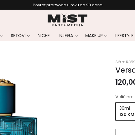
Povrat proizvoda u roku od 90 dana
SETOVI
NICHE
NJEGA
MAKE UP
LIFESTYLE
Šifra:
R35
Versa
120,
Veličina:
30ml
120 KM