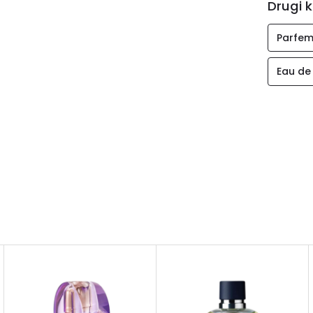
Drugi k
Parfem
Eau de 