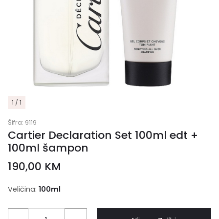
1 / 1
Šifra:
9119
Cartier Declaration Set 100ml edt +
100ml šampon
190,00
KM
Veličina:
100ml