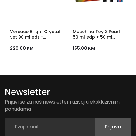
Versace Bright Crystal
Moschino Toy 2 Pearl
Set 90 ml edt +
50 ml edp + 50 ml
minijatura 5 ml + 100 ml
losion + 50 ml gel za
losion + 100 ml gel za
tusiranje
220,00
KM
155,00
KM
tusiranje + 5 ml edt
Newsletter
Prijavi se za naš newsletter i uživaj u ekskluzivnim
ponudama
Prijava