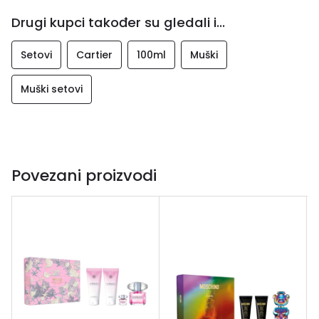
Drugi kupci također su gledali i...
Setovi
Cartier
100ml
Muški
Muški setovi
Povezani proizvodi