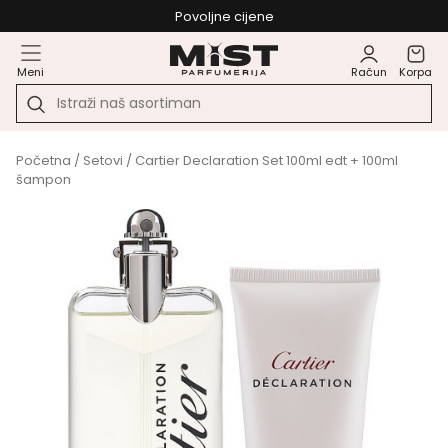
Povoljne cijene
Meni
Račun
Korpa
Početna
/
Setovi
/ Cartier Declaration Set 100ml edt + 100ml
šampon