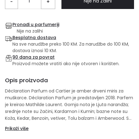
Nije na Zalihi
-
+
Pronađi u parfumeriji
Nije na zalihi
Besplatna dostava
Na sve narudžbe preko 100 KM. Za narudžbe do 100 KM,
dostava iznosi 10 KM.
90 dana za povrat
Proizvod možete vratiti ako nije otvoren i korišten.
Opis proizvoda
Déclaration Parfum od Cartier je amber drveni miris za
muškarce. Déclaration Parfum je predstavljen 2018. Parfem
je kreirao Mathilde Laurent. Gornja nota je Ljuta narandža;
srednje note su Začini, Kardamon i Kumin; bazne note su
Koža, Kedar, Benzoin, vetiver, Tolu balzam i Amberwood. Set
sadrži 100ml edt + 100ml šampon
Prikaži više