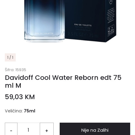
1 / 1
Šifra:
15935
Davidoff Cool Water Reborn edt 75
ml M
59,03
KM
Veličina:
75ml
Nije na Zalihi
-
+