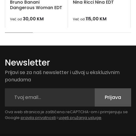
Bruno Banani
Nina Ricci Nina EDT
Dangerous Woman EDT
30,00
KM
115,00
KM
Već od
Već od
Newsletter
Prijavi se za naš newsletter i uživaj u ekskluzivnim
ponudama
Prijava
Ova web stranica je zaštićena reCAPTCHA-om i primjenjuju se
Google
pravila privatnosti
i
uvjeti pružanja usluge
.