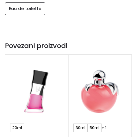
Eau de toilette
Povezani proizvodi
20ml
30ml
50ml
+ 1