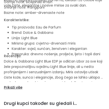
Gornje note: sicilijanski limun
vole čiste, elegantne i nosive mirise za svaki dan.
Srednje note: frangipani
Bazne note: amber-drvenaste note
Karakteristike:
Tip proizvoda: Eau de Parfum
Brend: Dolce & Gabbana
Linija: Light Blue
Mirisna grupa: cvjetno-drvenasti miris
Karakter: svjež, sunčan, ženstven i elegantan
Preporuka: dnevno nošenje, proljeće, ljeto i topli dani
Recenzija:
Dolce & Gabbana Light Blue EDP je odličan izbor za sve koji
žele prepoznatljivu svježinu Light Blue linije, ali u nešto
profinjenijem i senzualnijem izdanju. Miris ostavlja utisak
čiste kože, sunca i elegancije, zbog čega se lahko uklapa u
svakodnevne kombinacije, posao, izlazak ili putovanje.
Prikaži više
Drugi kupci također su gledali i...