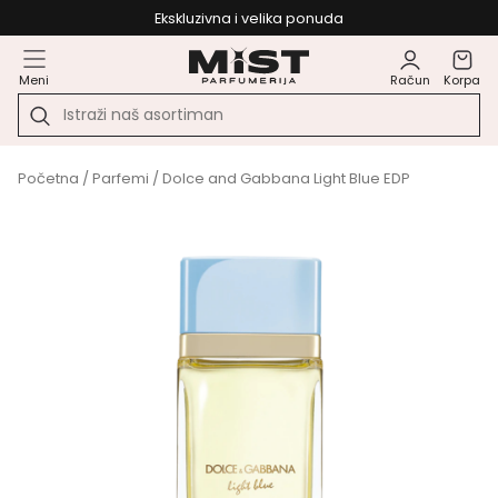
Ekskluzivna i velika ponuda
Meni
Račun
Korpa
Početna
/
Parfemi
/ Dolce and Gabbana Light Blue EDP