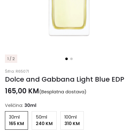
1 / 2
Šifra:
R65071
Dolce and Gabbana Light Blue EDP
165,00
KM
(Besplatna dostava)
Veličina:
30ml
30ml
50ml
100ml
165 KM
240 KM
310 KM