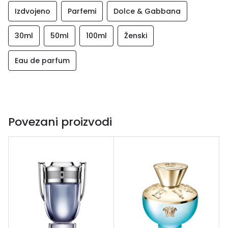
Izdvojeno
Parfemi
Dolce & Gabbana
30ml
50ml
100ml
Ženski
Eau de parfum
Povezani proizvodi