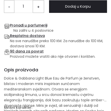
Dodaj u Korpu
-
+
Pronađi u parfumeriji
Na zalihi u 4 poslovnice
Besplatna dostava
Na sve narudžbe preko 100 KM. Za narudžbe do 100 KM,
dostava iznosi 10 KM.
90 dana za povrat
Proizvod možete vratiti ako nije otvoren i korišten.
Opis proizvoda
Dolce & Gabbana Light Blue Eau de Parfum je ženstven,
blistav i moderan miris inspirisan sunčanom
mediteranskom svježinom. Otvara se energijom
sicilijanskog limuna, u srcu donosi kremastu cvjetnu
eleganciju frangipanija, dok bazu zaokružuju tople amber-
drvenaste nijanse. Miris je svjež, ali senzualniji i dublji od
Mirisni karakter:
klasičnih laganih citrusnih parfema, idealan za Osobe koje