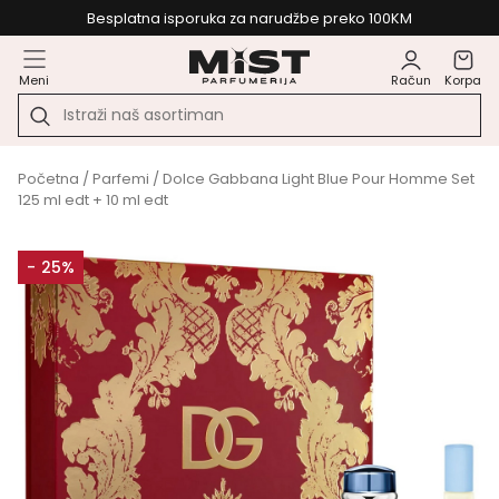
Besplatna isporuka za narudžbe preko 100KM
Meni
Račun
Korpa
Početna
/
Parfemi
/ Dolce Gabbana Light Blue Pour Homme Set
125 ml edt + 10 ml edt
- 25%