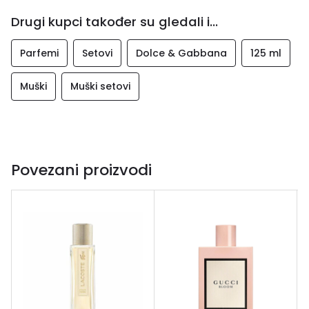
Drugi kupci također su gledali i...
Parfemi
Setovi
Dolce & Gabbana
125 ml
Muški
Muški setovi
Povezani proizvodi