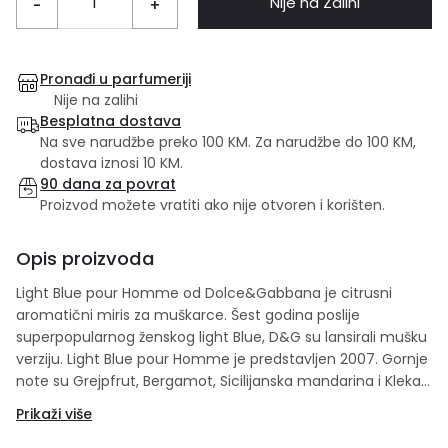
Nije na Zalihi
-
+
Pronađi u parfumeriji
Nije na zalihi
Besplatna dostava
Na sve narudžbe preko 100 KM. Za narudžbe do 100 KM,
dostava iznosi 10 KM.
90 dana za povrat
Proizvod možete vratiti ako nije otvoren i korišten.
Opis proizvoda
Light Blue pour Homme od Dolce&Gabbana je citrusni
aromatični miris za muškarce. Šest godina poslije
superpopularnog ženskog light Blue, D&G su lansirali mušku
verziju. Light Blue pour Homme je predstavljen 2007. Gornje
note su Grejpfrut, Bergamot, Sicilijanska mandarina i Kleka;
srednje note su Biber, Ruzmarin i Palisander; bazne note su
Prikaži više
mošus, Tamjan i Mahovina. Set sadrži: 125 ml edt + 10 ml
edt