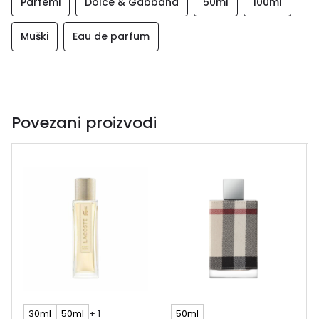
Parfemi
Dolce & Gabbana
50ml
100ml
Muški
Eau de parfum
Povezani proizvodi
30ml
50ml
+ 1
50ml