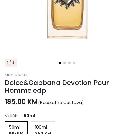
1 / 4
Šifra:
R53901
Dolce&Gabbana Devotion Pour
Homme edp
185,00
KM
(Besplatna dostava)
Veličina:
50ml
50ml
100ml
185 KM
250 KM