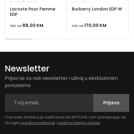
Lacoste Pour Femme
Burberry London EDP W
EDP
88,00
KM
170,00
KM
Već od
Već od
Newsletter
Prijavi se za naš newsletter i uživaj u ekskluzivnim
ponudama
Prijava
Ova web stranica je zaštićena reCAPTCHA-om i primjenjuju se
Google
pravila privatnosti
i
uvjeti pružanja usluge
.