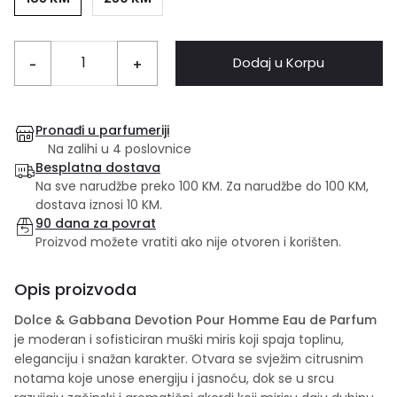
Dodaj u Korpu
-
+
Pronađi u parfumeriji
Na zalihi u 4 poslovnice
Besplatna dostava
Na sve narudžbe preko 100 KM. Za narudžbe do 100 KM,
dostava iznosi 10 KM.
90 dana za povrat
Proizvod možete vratiti ako nije otvoren i korišten.
Opis proizvoda
Dolce & Gabbana Devotion Pour Homme Eau de Parfum
je moderan i sofisticiran muški miris koji spaja toplinu,
eleganciju i snažan karakter. Otvara se svježim citrusnim
notama koje unose energiju i jasnoću, dok se u srcu