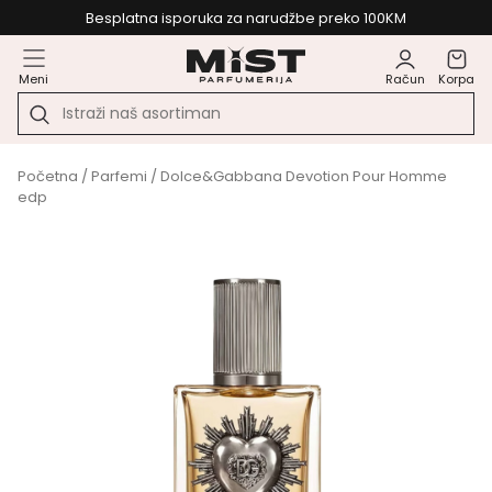
Besplatna isporuka za narudžbe preko 100KM
Meni
Račun
Korpa
Početna
/
Parfemi
/ Dolce&Gabbana Devotion Pour Homme
edp